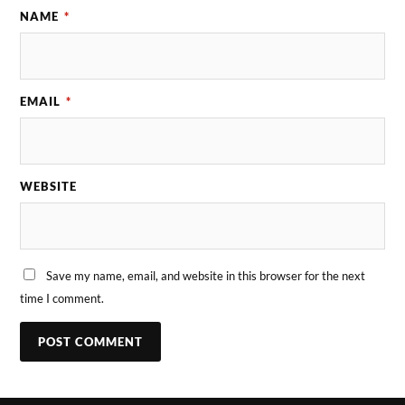
NAME
*
EMAIL
*
WEBSITE
Save my name, email, and website in this browser for the next
time I comment.