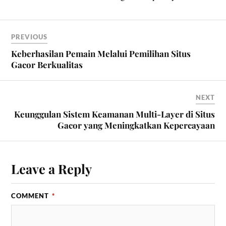
PREVIOUS
Keberhasilan Pemain Melalui Pemilihan Situs
Gacor Berkualitas
NEXT
Keunggulan Sistem Keamanan Multi-Layer di Situs
Gacor yang Meningkatkan Kepercayaan
Leave a Reply
COMMENT
*