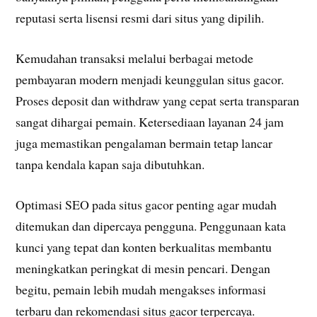
reputasi serta lisensi resmi dari situs yang dipilih.
Kemudahan transaksi melalui berbagai metode
pembayaran modern menjadi keunggulan situs gacor.
Proses deposit dan withdraw yang cepat serta transparan
sangat dihargai pemain. Ketersediaan layanan 24 jam
juga memastikan pengalaman bermain tetap lancar
tanpa kendala kapan saja dibutuhkan.
Optimasi SEO pada situs gacor penting agar mudah
ditemukan dan dipercaya pengguna. Penggunaan kata
kunci yang tepat dan konten berkualitas membantu
meningkatkan peringkat di mesin pencari. Dengan
begitu, pemain lebih mudah mengakses informasi
terbaru dan rekomendasi situs gacor terpercaya.