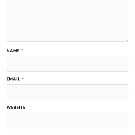
NAME
*
EMAIL
*
WEBSITE