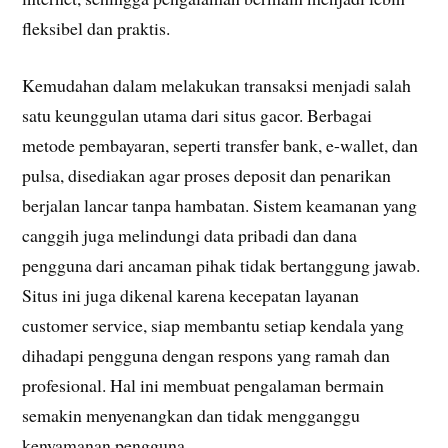
fleksibel dan praktis.
Kemudahan dalam melakukan transaksi menjadi salah
satu keunggulan utama dari situs gacor. Berbagai
metode pembayaran, seperti transfer bank, e-wallet, dan
pulsa, disediakan agar proses deposit dan penarikan
berjalan lancar tanpa hambatan. Sistem keamanan yang
canggih juga melindungi data pribadi dan dana
pengguna dari ancaman pihak tidak bertanggung jawab.
Situs ini juga dikenal karena kecepatan layanan
customer service, siap membantu setiap kendala yang
dihadapi pengguna dengan respons yang ramah dan
profesional. Hal ini membuat pengalaman bermain
semakin menyenangkan dan tidak mengganggu
kenyamanan pengguna.