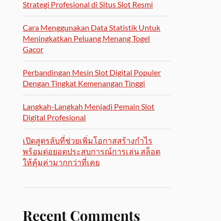
Strategi Profesional di Situs Slot Resmi
Cara Menggunakan Data Statistik Untuk
Meningkatkan Peluang Menang Togel
Gacor
Perbandingan Mesin Slot Digital Populer
Dengan Tingkat Kemenangan Tinggi
Langkah-Langkah Menjadi Pemain Slot
Digital Profesional
เปิดสูตรลับที่ช่วยเพิ่มโอกาสสร้างกำไร
พร้อมต่อยอดประสบการณ์การเล่น สล็อต
ให้คุ้มค่ามากกว่าที่เคย
Recent Comments