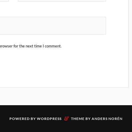
browser for the next time I comment.
&
POWERED BY
WORDPRESS
THEME BY
ANDERS NORÉN