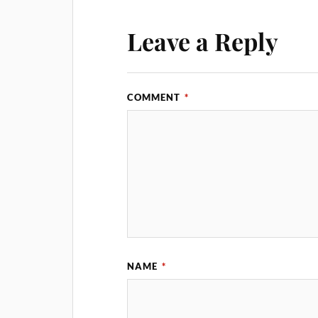
Leave a Reply
COMMENT
*
NAME
*