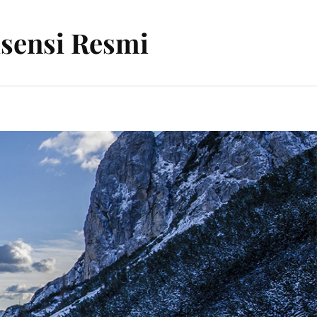
isensi Resmi