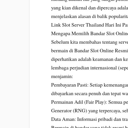
yang kian dikenal dan dipercaya adala
menjelaskan alasan di balik popularit
Link Slot Server Thailand Hari Ini P
Mengapa Memilih Bandar Slot Onlin
Sebelum kita membahas tentang serv
bermain di Bandar Slot Online Resmi 
diperhatikan adalah keamanan dan kea
lembaga perjudian internasional (se
menjamin:
Pembayaran Pasti: Setiap kemenanga
dibayarkan secara penuh dan tepat wa
Permainan Adil (Fair Play): Semua
Generator (RNG) yang terpercaya, seh
Data Aman: Informasi pribadi dan tra
Bermain di bandar yang tidak resmi b