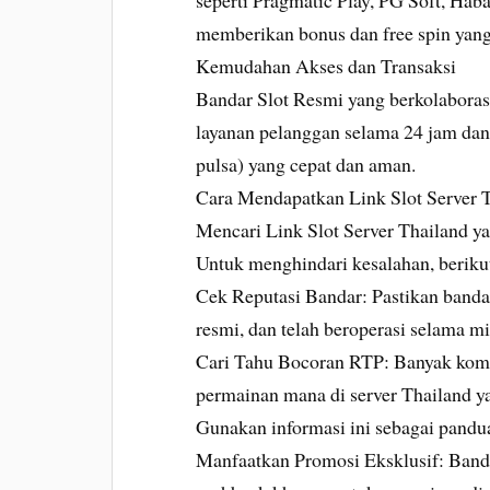
seperti Pragmatic Play, PG Soft, Hab
memberikan bonus dan free spin yan
Kemudahan Akses dan Transaksi
Bandar Slot Resmi yang berkolaboras
layanan pelanggan selama 24 jam dan b
pulsa) yang cepat dan aman.
Cara Mendapatkan Link Slot Server T
Mencari Link Slot Server Thailand ya
Untuk menghindari kesalahan, berikut
Cek Reputasi Bandar: Pastikan bandar 
resmi, dan telah beroperasi selama m
Cari Tahu Bocoran RTP: Banyak komu
permainan mana di server Thailand ya
Gunakan informasi ini sebagai pandu
Manfaatkan Promosi Eksklusif: Banda