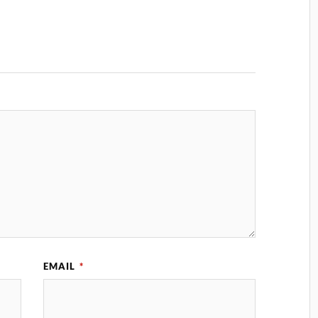
EMAIL
*