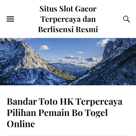
Situs Slot Gacor
Terpercaya dan
Berlisensi Resmi
Bandar Toto HK Terpercaya
Pilihan Pemain Bo Togel
Online