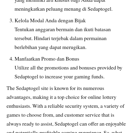
meningkatkan peluang menang di Sedaptogel.
Kelola Modal Anda dengan Bijak
Tentukan anggaran bermain dan ikuti batasan
tersebut. Hindari terjebak dalam permainan
berlebihan yang dapat merugikan.
Manfaatkan Promo dan Bonus
Utilize all the promotions and bonuses provided by
Sedaptogel to increase your gaming funds.
The Sedaptogel site is known for its numerous
advantages, making it a top choice for online lottery
enthusiasts. With a reliable security system, a variety of
games to choose from, and customer service that is
always ready to assist, Sedaptogel can offer an enjoyable
and potentially profitable gaming experience. So, what