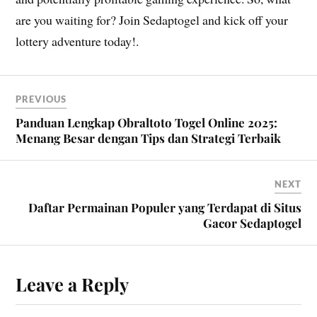
are you waiting for? Join Sedaptogel and kick off your
lottery adventure today!.
PREVIOUS
Panduan Lengkap Obraltoto Togel Online 2025:
Menang Besar dengan Tips dan Strategi Terbaik
NEXT
Daftar Permainan Populer yang Terdapat di Situs
Gacor Sedaptogel
Leave a Reply