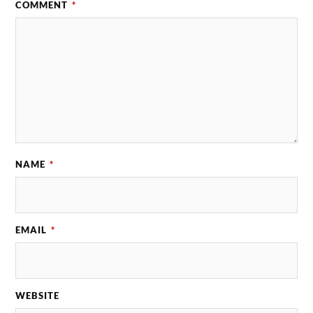
COMMENT
*
NAME
*
EMAIL
*
WEBSITE