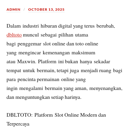
ADMIN
OCTOBER 13, 2025
Dalam industri hiburan digital yang terus berubah,
dbltoto
muncul sebagai pilihan utama
bagi penggemar slot online dan toto online
yang mengincar kemenangan maksimum
atau Maxwin. Platform ini bukan hanya sekadar
tempat untuk bermain, tetapi juga menjadi ruang bagi
para pencinta permainan online yang
ingin mengalami bermain yang aman, menyenangkan,
dan menguntungkan setiap harinya.
DBLTOTO: Platform Slot Online Modern dan
Terpercaya