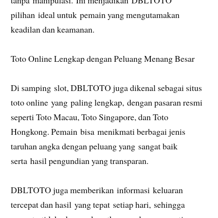
tanpa manipulasi. Ini menjadikan DBLTOTO
pilihan ideal untuk pemain yang mengutamakan
keadilan dan keamanan.
Toto Online Lengkap dengan Peluang Menang Besar
Di samping slot, DBLTOTO juga dikenal sebagai situs
toto online yang paling lengkap, dengan pasaran resmi
seperti Toto Macau, Toto Singapore, dan Toto
Hongkong. Pemain bisa menikmati berbagai jenis
taruhan angka dengan peluang yang sangat baik
serta hasil pengundian yang transparan.
DBLTOTO juga memberikan informasi keluaran
tercepat dan hasil yang tepat setiap hari, sehingga