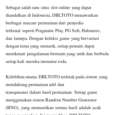
Sebagai salah satu situs slot online yang dapat
diandalkan di Indonesia, DBLTOTO menawarkan
berbagai macam permainan dari penyedia
terkenal seperti Pragmatic Play, PG Soft, Habanero,
dan lainnya. Dengan koleksi game yang bervariasi
dengan tema yang menarik, setiap pemain dapat
menikmati pengalaman bermain yang unik dan berbeda
setiap kali mereka memutar roda.
Kelebihan utama DBLTOTO terletak pada sistem yang
mendukung permainan adil dan
transparansi dalam hasil permainan. Setiap game
menggunakan sistem Random Number Generator
(RNG), yang memastikan semua hasil adalah acak