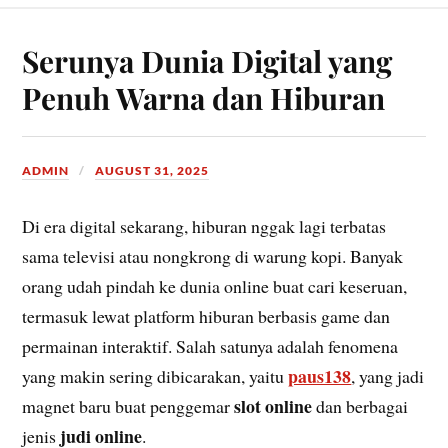
Serunya Dunia Digital yang
Penuh Warna dan Hiburan
ADMIN
AUGUST 31, 2025
Di era digital sekarang, hiburan nggak lagi terbatas
sama televisi atau nongkrong di warung kopi. Banyak
orang udah pindah ke dunia online buat cari keseruan,
termasuk lewat platform hiburan berbasis game dan
permainan interaktif. Salah satunya adalah fenomena
paus138
yang makin sering dibicarakan, yaitu
, yang jadi
slot online
magnet baru buat penggemar
dan berbagai
judi online
jenis
.