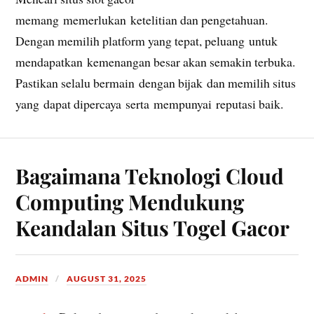
memang memerlukan ketelitian dan pengetahuan.
Dengan memilih platform yang tepat, peluang untuk
mendapatkan kemenangan besar akan semakin terbuka.
Pastikan selalu bermain dengan bijak dan memilih situs
yang dapat dipercaya serta mempunyai reputasi baik.
Bagaimana Teknologi Cloud
Computing Mendukung
Keandalan Situs Togel Gacor
ADMIN
AUGUST 31, 2025