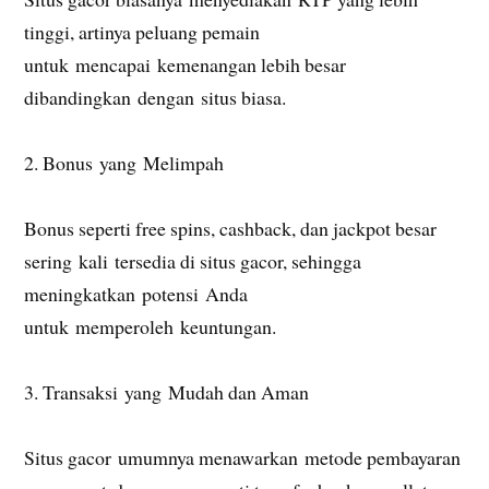
tinggi, artinya peluang pemain
untuk mencapai kemenangan lebih besar
dibandingkan dengan situs biasa.
2. Bonus yang Melimpah
Bonus seperti free spins, cashback, dan jackpot besar
sering kali tersedia di situs gacor, sehingga
meningkatkan potensi Anda
untuk memperoleh keuntungan.
3. Transaksi yang Mudah dan Aman
Situs gacor umumnya menawarkan metode pembayaran