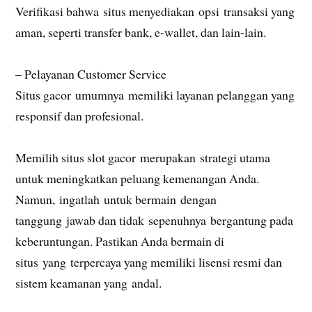
Verifikasi bahwa situs menyediakan opsi transaksi yang
aman, seperti transfer bank, e-wallet, dan lain-lain.
– Pelayanan Customer Service
Situs gacor umumnya memiliki layanan pelanggan yang
responsif dan profesional.
Memilih situs slot gacor merupakan strategi utama
untuk meningkatkan peluang kemenangan Anda.
Namun, ingatlah untuk bermain dengan
tanggung jawab dan tidak sepenuhnya bergantung pada
keberuntungan. Pastikan Anda bermain di
situs yang terpercaya yang memiliki lisensi resmi dan
sistem keamanan yang andal.