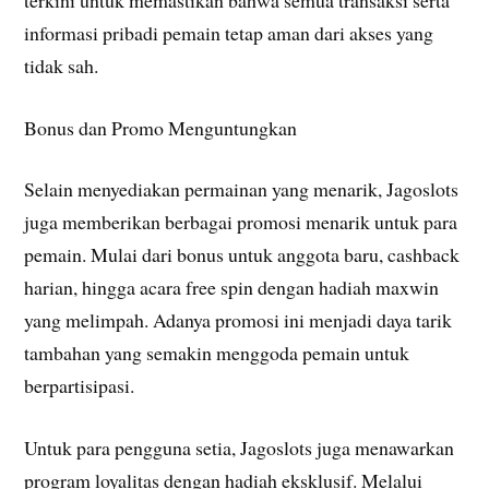
informasi pribadi pemain tetap aman dari akses yang
tidak sah.
Bonus dan Promo Menguntungkan
Selain menyediakan permainan yang menarik, Jagoslots
juga memberikan berbagai promosi menarik untuk para
pemain. Mulai dari bonus untuk anggota baru, cashback
harian, hingga acara free spin dengan hadiah maxwin
yang melimpah. Adanya promosi ini menjadi daya tarik
tambahan yang semakin menggoda pemain untuk
berpartisipasi.
Untuk para pengguna setia, Jagoslots juga menawarkan
program loyalitas dengan hadiah eksklusif. Melalui