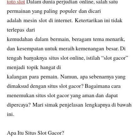
toto slot
Dalam dunia perjudian online, salah satu
permainan yang paling populer dan dicari
adalah mesin slot di internet. Ketertarikan ini tidak
terlepas dari
kemudahan dalam bermain, beragam tema menarik,
dan kesempatan untuk meraih kemenangan besar. Di
tengah banyaknya situs slot online, istilah “slot gacor”
menjadi topik hangat di
kalangan para pemain. Namun, apa sebenarnya yang
dimaksud dengan situs slot gacor? Bagaimana cara
menemukan situs slot gacor yang aman dan dapat
dipercaya? Mari simak penjelasan lengkapnya di bawah
ini.
Apa Itu Situs Slot Gacor?