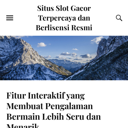
Situs Slot Gacor
Terpercaya dan
Berlisensi Resmi
Fitur Interaktif yang
Membuat Pengalaman
Bermain Lebih Seru dan
Menarik