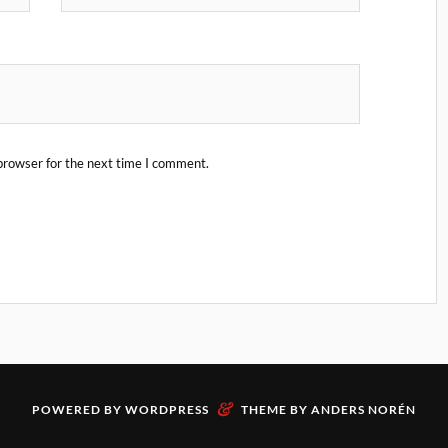
browser for the next time I comment.
&
POWERED BY
WORDPRESS
THEME BY
ANDERS NORÉN