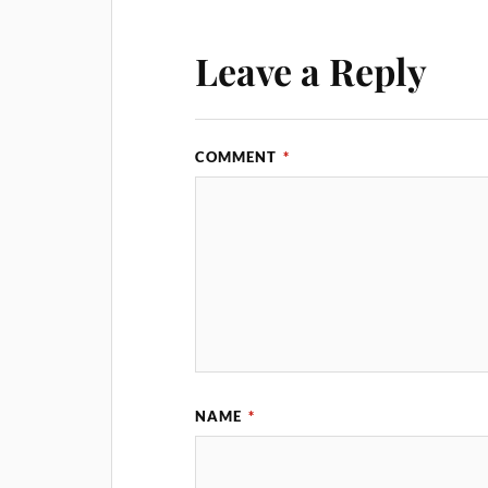
Leave a Reply
COMMENT
*
NAME
*