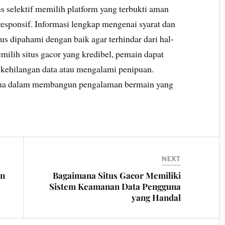
s selektif memilih platform yang terbukti aman
esponsif. Informasi lengkap mengenai syarat dan
rus dipahami dengan baik agar terhindar dari hal-
milih situs gacor yang kredibel, pemain dapat
 kehilangan data atau mengalami penipuan.
tama dalam membangun pengalaman bermain yang
NEXT
an
Bagaimana Situs Gacor Memiliki
Sistem Keamanan Data Pengguna
yang Handal