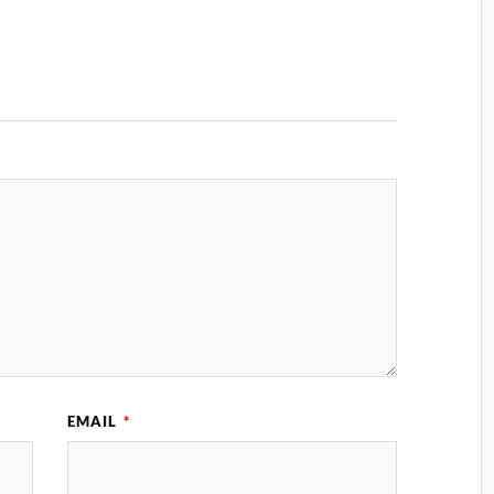
EMAIL
*