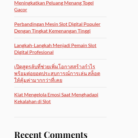
Meningkatkan Peluang Menang Togel
Gacor
Perbandingan Mesin Slot Digital Populer
Dengan Tingkat Kemenangan Tinggi
Langkah-Langkah Menjadi Pemain Slot
Digital Profesional
เปิดสูตรลับที่ช่วยเพิ่มโอกาสสร้างกำไร
พร้อมต่อยอดประสบการณ์การเล่น สล็อต
ให้คุ้มค่ามากกว่าที่เคย
Kiat Mengelola Emosi Saat Menghadapi
Kekalahan di Slot
Recent Comments