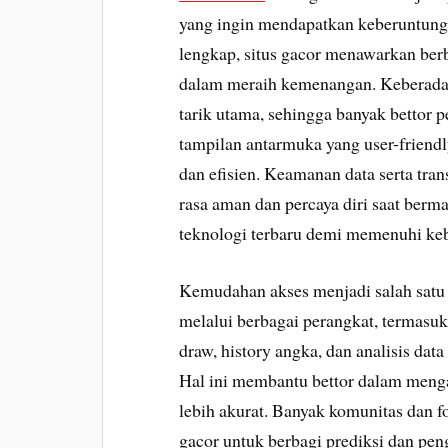
yang ingin mendapatkan keberuntunga
lengkap, situs gacor menawarkan be
dalam meraih kemenangan. Keberadaan
tarik utama, sehingga banyak bettor pe
tampilan antarmuka yang user-friend
dan efisien. Keamanan data serta tra
rasa aman dan percaya diri saat berm
teknologi terbaru demi memenuhi ke
Kemudahan akses menjadi salah satu 
melalui berbagai perangkat, termasuk 
draw, history angka, dan analisis da
Hal ini membantu bettor dalam menga
lebih akurat. Banyak komunitas dan 
gacor untuk berbagi prediksi dan pen