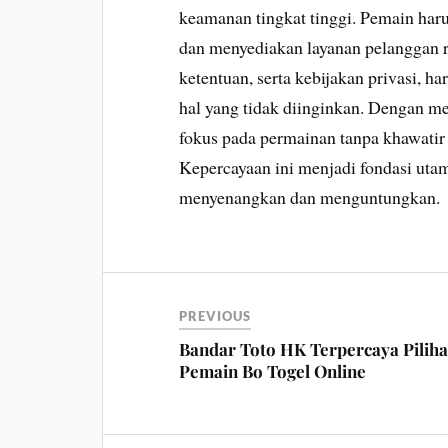
keamanan tingkat tinggi. Pemain haru
dan menyediakan layanan pelanggan r
ketentuan, serta kebijakan privasi, ha
hal yang tidak diinginkan. Dengan me
fokus pada permainan tanpa khawatir
Kepercayaan ini menjadi fondasi u
menyenangkan dan menguntungkan.
PREVIOUS
Bandar Toto HK Terpercaya Pilih
Pemain Bo Togel Online