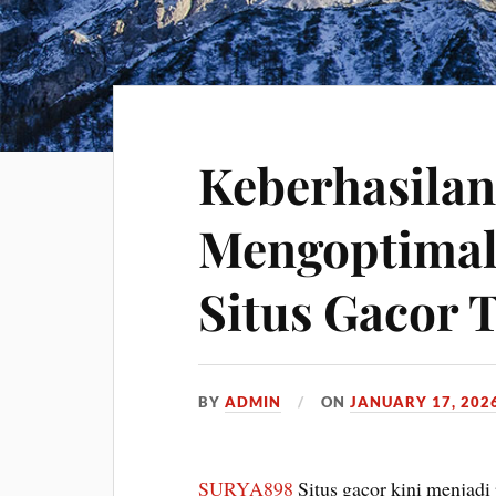
Keberhasila
Mengoptimal
Situs Gacor
BY
ADMIN
ON
JANUARY 17, 202
SURYA898
Situs gacor kini menjadi 