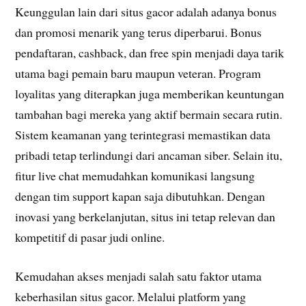
Keunggulan lain dari situs gacor adalah adanya bonus
dan promosi menarik yang terus diperbarui. Bonus
pendaftaran, cashback, dan free spin menjadi daya tarik
utama bagi pemain baru maupun veteran. Program
loyalitas yang diterapkan juga memberikan keuntungan
tambahan bagi mereka yang aktif bermain secara rutin.
Sistem keamanan yang terintegrasi memastikan data
pribadi tetap terlindungi dari ancaman siber. Selain itu,
fitur live chat memudahkan komunikasi langsung
dengan tim support kapan saja dibutuhkan. Dengan
inovasi yang berkelanjutan, situs ini tetap relevan dan
kompetitif di pasar judi online.
Kemudahan akses menjadi salah satu faktor utama
keberhasilan situs gacor. Melalui platform yang