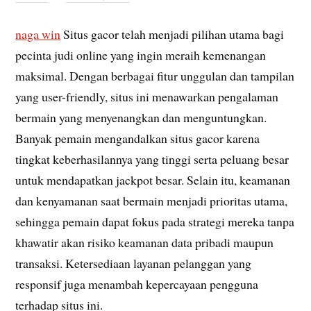
naga win
Situs gacor telah menjadi pilihan utama bagi
pecinta judi online yang ingin meraih kemenangan
maksimal. Dengan berbagai fitur unggulan dan tampilan
yang user-friendly, situs ini menawarkan pengalaman
bermain yang menyenangkan dan menguntungkan.
Banyak pemain mengandalkan situs gacor karena
tingkat keberhasilannya yang tinggi serta peluang besar
untuk mendapatkan jackpot besar. Selain itu, keamanan
dan kenyamanan saat bermain menjadi prioritas utama,
sehingga pemain dapat fokus pada strategi mereka tanpa
khawatir akan risiko keamanan data pribadi maupun
transaksi. Ketersediaan layanan pelanggan yang
responsif juga menambah kepercayaan pengguna
terhadap situs ini.