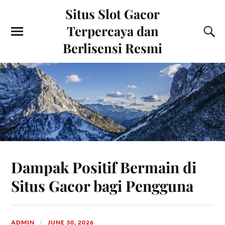
Situs Slot Gacor
Terpercaya dan
Berlisensi Resmi
Dampak Positif Bermain di
Situs Gacor bagi Pengguna
ADMIN
JUNE 30, 2026