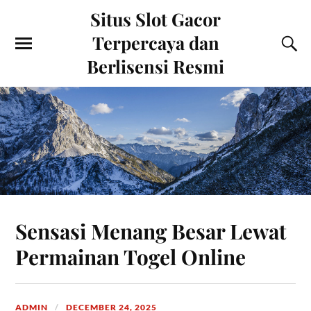
Situs Slot Gacor
Terpercaya dan
Berlisensi Resmi
Sensasi Menang Besar Lewat
Permainan Togel Online
ADMIN
DECEMBER 24, 2025