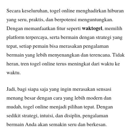
Secara keseluruhan, togel online menghadirkan hiburan
yang seru, praktis, dan berpotensi menguntungkan.
waktogel
Dengan memanfaatkan fitur seperti
, memilih
platform terpercaya, serta bermain dengan strategi yang
tepat, setiap pemain bisa merasakan pengalaman
bermain yang lebih menyenangkan dan terencana. Tidak
heran, tren togel online terus meningkat dari waktu ke
waktu.
Jadi, bagi siapa saja yang ingin merasakan sensasi
menang besar dengan cara yang lebih modern dan
mudah, togel online menjadi pilihan tepat. Dengan
sedikit strategi, intuisi, dan disiplin, pengalaman
bermain Anda akan semakin seru dan berkesan.