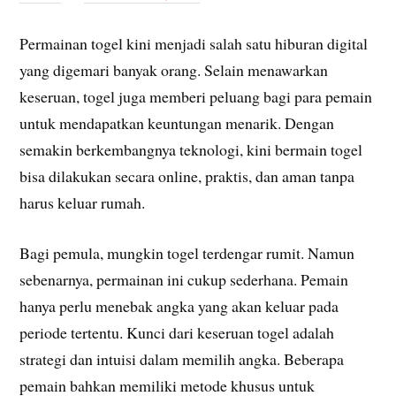
Permainan togel kini menjadi salah satu hiburan digital
yang digemari banyak orang. Selain menawarkan
keseruan, togel juga memberi peluang bagi para pemain
untuk mendapatkan keuntungan menarik. Dengan
semakin berkembangnya teknologi, kini bermain togel
bisa dilakukan secara online, praktis, dan aman tanpa
harus keluar rumah.
Bagi pemula, mungkin togel terdengar rumit. Namun
sebenarnya, permainan ini cukup sederhana. Pemain
hanya perlu menebak angka yang akan keluar pada
periode tertentu. Kunci dari keseruan togel adalah
strategi dan intuisi dalam memilih angka. Beberapa
pemain bahkan memiliki metode khusus untuk