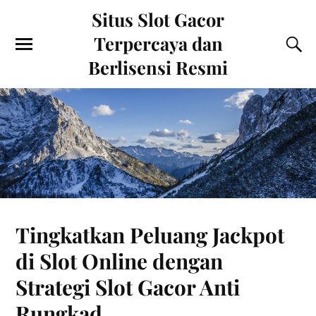
Situs Slot Gacor
Terpercaya dan
Berlisensi Resmi
Tingkatkan Peluang Jackpot
di Slot Online dengan
Strategi Slot Gacor Anti
Rungkad