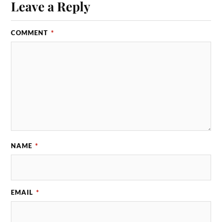
Leave a Reply
COMMENT
*
NAME
*
EMAIL
*