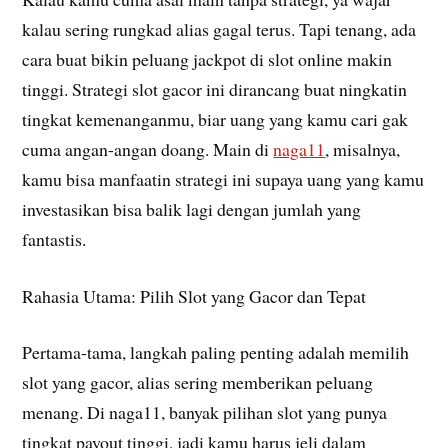
kalau sering rungkad alias gagal terus. Tapi tenang, ada
cara buat bikin peluang jackpot di slot online makin
tinggi. Strategi slot gacor ini dirancang buat ningkatin
tingkat kemenanganmu, biar uang yang kamu cari gak
cuma angan-angan doang. Main di
naga11
, misalnya,
kamu bisa manfaatin strategi ini supaya uang yang kamu
investasikan bisa balik lagi dengan jumlah yang
fantastis.
Rahasia Utama: Pilih Slot yang Gacor dan Tepat
Pertama-tama, langkah paling penting adalah memilih
slot yang gacor, alias sering memberikan peluang
menang. Di naga11, banyak pilihan slot yang punya
tingkat payout tinggi, jadi kamu harus jeli dalam