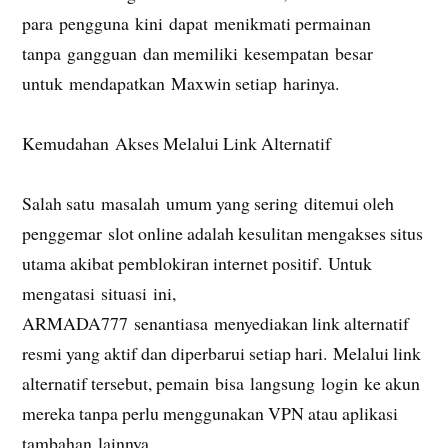
para pengguna kini dapat menikmati permainan
tanpa gangguan dan memiliki kesempatan besar
untuk mendapatkan Maxwin setiap harinya.
Kemudahan Akses Melalui Link Alternatif
Salah satu masalah umum yang sering ditemui oleh
penggemar slot online adalah kesulitan mengakses situs
utama akibat pemblokiran internet positif. Untuk
mengatasi situasi ini,
ARMADA777 senantiasa menyediakan link alternatif
resmi yang aktif dan diperbarui setiap hari. Melalui link
alternatif tersebut, pemain bisa langsung login ke akun
mereka tanpa perlu menggunakan VPN atau aplikasi
tambahan lainnya.