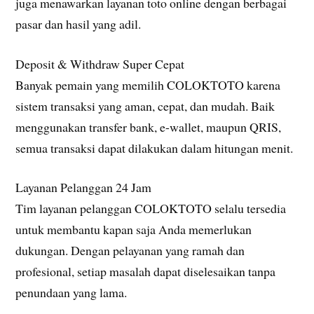
juga menawarkan layanan toto online dengan berbagai
pasar dan hasil yang adil.
Deposit & Withdraw Super Cepat
Banyak pemain yang memilih COLOKTOTO karena
sistem transaksi yang aman, cepat, dan mudah. Baik
menggunakan transfer bank, e-wallet, maupun QRIS,
semua transaksi dapat dilakukan dalam hitungan menit.
Layanan Pelanggan 24 Jam
Tim layanan pelanggan COLOKTOTO selalu tersedia
untuk membantu kapan saja Anda memerlukan
dukungan. Dengan pelayanan yang ramah dan
profesional, setiap masalah dapat diselesaikan tanpa
penundaan yang lama.