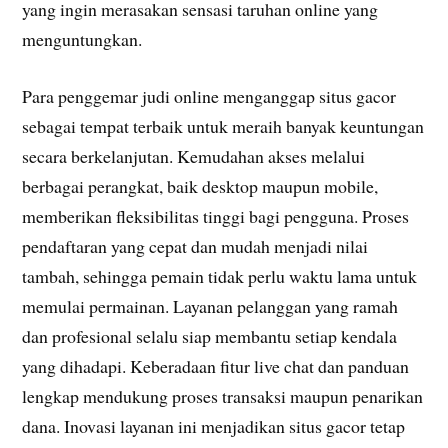
yang ingin merasakan sensasi taruhan online yang
menguntungkan.
Para penggemar judi online menganggap situs gacor
sebagai tempat terbaik untuk meraih banyak keuntungan
secara berkelanjutan. Kemudahan akses melalui
berbagai perangkat, baik desktop maupun mobile,
memberikan fleksibilitas tinggi bagi pengguna. Proses
pendaftaran yang cepat dan mudah menjadi nilai
tambah, sehingga pemain tidak perlu waktu lama untuk
memulai permainan. Layanan pelanggan yang ramah
dan profesional selalu siap membantu setiap kendala
yang dihadapi. Keberadaan fitur live chat dan panduan
lengkap mendukung proses transaksi maupun penarikan
dana. Inovasi layanan ini menjadikan situs gacor tetap