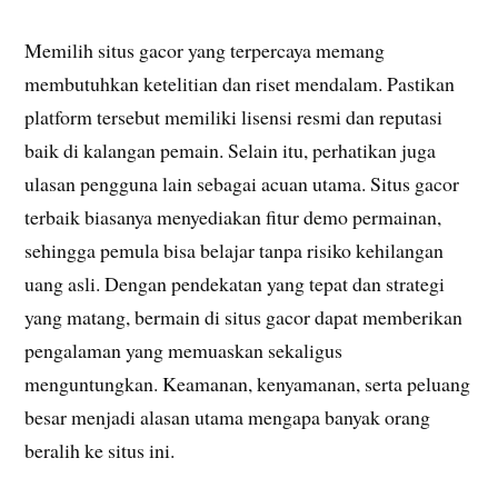
Memilih situs gacor yang terpercaya memang
membutuhkan ketelitian dan riset mendalam. Pastikan
platform tersebut memiliki lisensi resmi dan reputasi
baik di kalangan pemain. Selain itu, perhatikan juga
ulasan pengguna lain sebagai acuan utama. Situs gacor
terbaik biasanya menyediakan fitur demo permainan,
sehingga pemula bisa belajar tanpa risiko kehilangan
uang asli. Dengan pendekatan yang tepat dan strategi
yang matang, bermain di situs gacor dapat memberikan
pengalaman yang memuaskan sekaligus
menguntungkan. Keamanan, kenyamanan, serta peluang
besar menjadi alasan utama mengapa banyak orang
beralih ke situs ini.