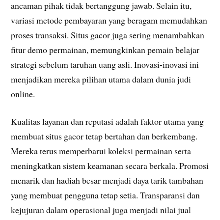
ancaman pihak tidak bertanggung jawab. Selain itu,
variasi metode pembayaran yang beragam memudahkan
proses transaksi. Situs gacor juga sering menambahkan
fitur demo permainan, memungkinkan pemain belajar
strategi sebelum taruhan uang asli. Inovasi-inovasi ini
menjadikan mereka pilihan utama dalam dunia judi
online.
Kualitas layanan dan reputasi adalah faktor utama yang
membuat situs gacor tetap bertahan dan berkembang.
Mereka terus memperbarui koleksi permainan serta
meningkatkan sistem keamanan secara berkala. Promosi
menarik dan hadiah besar menjadi daya tarik tambahan
yang membuat pengguna tetap setia. Transparansi dan
kejujuran dalam operasional juga menjadi nilai jual