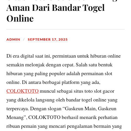
Aman Dari Bandar Togel
Online
ADMIN
SEPTEMBER 17, 2025
Di era digital saat ini, permintaan untuk hiburan online
semakin melonjak dengan cepat. Salah satu bentuk
hiburan yang paling populer adalah permainan slot
online. Di antara berbagai platform yang ada,
COLOKTOTO
muncul sebagai situs toto slot gacor
yang dikelola langsung oleh bandar togel online yang
terpercaya. Dengan slogan “Gaskeun Main, Gaskeun
Menang”, COLOKTOTO berhasil menarik perhatian
ribuan pemain yang mencari pengalaman bermain yang