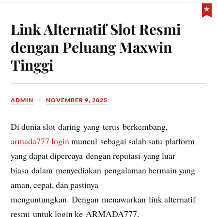
Link Alternatif Slot Resmi
dengan Peluang Maxwin
Tinggi
ADMIN
NOVEMBER 9, 2025
Di dunia slot daring yang terus berkembang,
armada777 login
muncul sebagai salah satu platform
yang dapat dipercaya dengan reputasi yang luar
biasa dalam menyediakan pengalaman bermain yang
aman, cepat, dan pastinya
menguntungkan. Dengan menawarkan link alternatif
resmi untuk login ke ARMADA777,