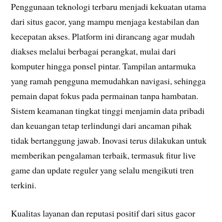
Penggunaan teknologi terbaru menjadi kekuatan utama
dari situs gacor, yang mampu menjaga kestabilan dan
kecepatan akses. Platform ini dirancang agar mudah
diakses melalui berbagai perangkat, mulai dari
komputer hingga ponsel pintar. Tampilan antarmuka
yang ramah pengguna memudahkan navigasi, sehingga
pemain dapat fokus pada permainan tanpa hambatan.
Sistem keamanan tingkat tinggi menjamin data pribadi
dan keuangan tetap terlindungi dari ancaman pihak
tidak bertanggung jawab. Inovasi terus dilakukan untuk
memberikan pengalaman terbaik, termasuk fitur live
game dan update reguler yang selalu mengikuti tren
terkini.
Kualitas layanan dan reputasi positif dari situs gacor