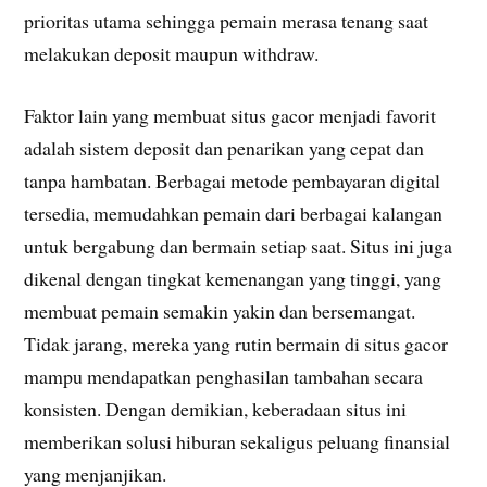
prioritas utama sehingga pemain merasa tenang saat
melakukan deposit maupun withdraw.
Faktor lain yang membuat situs gacor menjadi favorit
adalah sistem deposit dan penarikan yang cepat dan
tanpa hambatan. Berbagai metode pembayaran digital
tersedia, memudahkan pemain dari berbagai kalangan
untuk bergabung dan bermain setiap saat. Situs ini juga
dikenal dengan tingkat kemenangan yang tinggi, yang
membuat pemain semakin yakin dan bersemangat.
Tidak jarang, mereka yang rutin bermain di situs gacor
mampu mendapatkan penghasilan tambahan secara
konsisten. Dengan demikian, keberadaan situs ini
memberikan solusi hiburan sekaligus peluang finansial
yang menjanjikan.