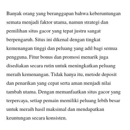
Banyak orang yang beranggapan bahwa keberuntungan
semata menjadi faktor utama, namun strategi dan
pemilihan situs gacor yang tepat justru sangat
berpengaruh. Situs ini dikenal dengan tingkat
kemenangan tinggi dan peluang yang adil bagi semua
pengguna. Fitur bonus dan promosi menarik juga
disediakan secara rutin untuk meningkatkan peluang
meraih kemenangan. Tidak hanya itu, metode deposit
dan penarikan yang cepat serta aman menjadi nilai
tambah utama. Dengan memanfaatkan situs gacor yang
terpercaya, setiap pemain memiliki peluang lebih besar
untuk meraih hasil maksimal dan mendapatkan
keuntungan secara konsisten.