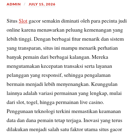
ADMIN
JULY 15, 2026
Situs
Slot
gacor semakin diminati oleh para pecinta judi
online karena menawarkan peluang kemenangan yang
lebih tinggi. Dengan berbagai fitur menarik dan sistem
yang transparan, situs ini mampu menarik perhatian
banyak pemain dari berbagai kalangan. Mereka
mengutamakan kecepatan transaksi serta layanan
pelanggan yang responsif, sehingga pengalaman
bermain menjadi lebih menyenangkan. Keunggulan
lainnya adalah variasi permainan yang lengkap, mulai
dari slot, togel, hingga permainan live casino.
Penggunaan teknologi terkini memastikan keamanan
data dan dana pemain tetap terjaga. Inovasi yang terus
dilakukan menjadi salah satu faktor utama situs gacor