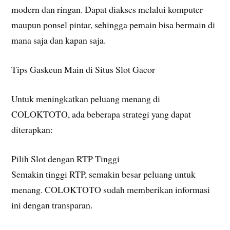
modern dan ringan. Dapat diakses melalui komputer
maupun ponsel pintar, sehingga pemain bisa bermain di
mana saja dan kapan saja.
Tips Gaskeun Main di Situs Slot Gacor
Untuk meningkatkan peluang menang di
COLOKTOTO, ada beberapa strategi yang dapat
diterapkan:
Pilih Slot dengan RTP Tinggi
Semakin tinggi RTP, semakin besar peluang untuk
menang. COLOKTOTO sudah memberikan informasi
ini dengan transparan.