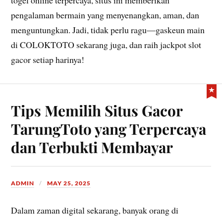
pengalaman bermain yang menyenangkan, aman, dan
menguntungkan. Jadi, tidak perlu ragu—gaskeun main
di COLOKTOTO sekarang juga, dan raih jackpot slot
gacor setiap harinya!
Tips Memilih Situs Gacor
TarungToto yang Terpercaya
dan Terbukti Membayar
ADMIN
MAY 25, 2025
Dalam zaman digital sekarang, banyak orang di