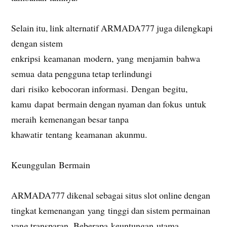
Selain itu, link alternatif ARMADA777 juga dilengkapi
dengan sistem
enkripsi keamanan modern, yang menjamin bahwa
semua data pengguna tetap terlindungi
dari risiko kebocoran informasi. Dengan begitu,
kamu dapat bermain dengan nyaman dan fokus untuk
meraih kemenangan besar tanpa
khawatir tentang keamanan akunmu.
Keunggulan Bermain
ARMADA777 dikenal sebagai situs slot online dengan
tingkat kemenangan yang tinggi dan sistem permainan
yang transparan. Beberapa keuntungan utama