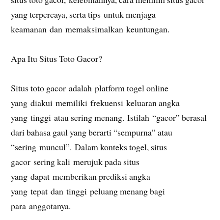
yang terpercaya, serta tips untuk menjaga
keamanan dan memaksimalkan keuntungan.
Apa Itu Situs Toto Gacor?
Situs toto gacor adalah platform togel online
yang diakui memiliki frekuensi keluaran angka
yang tinggi atau sering menang. Istilah “gacor” berasal
dari bahasa gaul yang berarti “sempurna” atau
“sering muncul”. Dalam konteks togel, situs
gacor sering kali merujuk pada situs
yang dapat memberikan prediksi angka
yang tepat dan tinggi peluang menang bagi
para anggotanya.