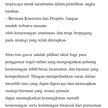
terpercaya untuk membantu dalam pemilihan angka
taruhan.
– Bermain Konsisten dan Disiplin: Jangan
mudah terbawa suasana
oleh kemenangan sementara dan tetap berpegang
pada strategi yang telah ditetapkan.
Situs toto gacor adalah pilihan ideal bagi para
penggemar togel online yang menginginkan peluang
kemenangan lebih besar, keamanan, dan layanan yang
komprehensif. Dengan memperhatikan saran dalam
memilih situs yang dapat dipercaya dan menerapkan
strategi bermain yang sesuai, pemain
dapat meningkatkan kemungkinan meraih
kemenangan serta keuntungan finansial dari permainan