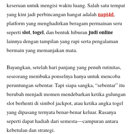
keseruan untuk mengisi waktu luang. Salah satu tempat
napi4d
yang kini jadi perbincangan hangat adalah
,
platform yang menghadirkan beragam permainan seru
slot
togel
judi online
seperti
,
, dan bentuk hiburan
lainnya dengan tampilan yang rapi serta pengalaman
bermain yang memanjakan mata.
Bayangkan, setelah hari panjang yang penuh rutinitas,
seseorang membuka ponselnya hanya untuk mencoba
peruntungan sebentar. Tapi siapa sangka, “sebentar” itu
berubah menjadi momen mendebarkan ketika gulungan
slot berhenti di simbol jackpot, atau ketika angka togel
yang dipasang ternyata benar-benar keluar. Rasanya
seperti dapat hadiah dari semesta—campuran antara
kebetulan dan strategi.