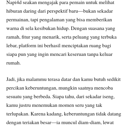
Napi4d seakan mengajak para pemain untuk melihat
hiburan daring dari perspektif baru—bukan sekadar
permainan, tapi pengalaman yang bisa memberikan
warna di sela kesibukan hidup. Dengan suasana yang
ramah, fitur yang menarik, serta peluang yang terbuka
lebar, platform ini berhasil menciptakan ruang bagi
siapa pun yang ingin mencari keseruan tanpa keluar
rumah.
Jadi, jika malammu terasa datar dan kamu butuh sedikit
percikan keberuntungan, mungkin saatnya mencoba
sesuatu yang berbeda. Siapa tahu, dari sekadar iseng,
kamu justru menemukan momen seru yang tak
terlupakan. Karena kadang, keberuntungan tidak datang
dengan teriakan besar—ia muncul diam-diam, lewat