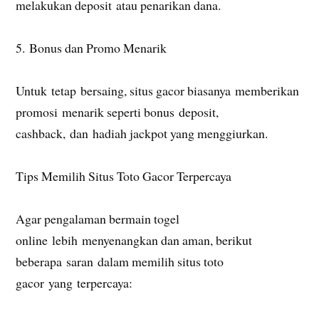
melakukan deposit atau penarikan dana.
5. Bonus dan Promo Menarik
Untuk tetap bersaing, situs gacor biasanya memberikan
promosi menarik seperti bonus deposit,
cashback, dan hadiah jackpot yang menggiurkan.
Tips Memilih Situs Toto Gacor Terpercaya
Agar pengalaman bermain togel
online lebih menyenangkan dan aman, berikut
beberapa saran dalam memilih situs toto
gacor yang terpercaya: