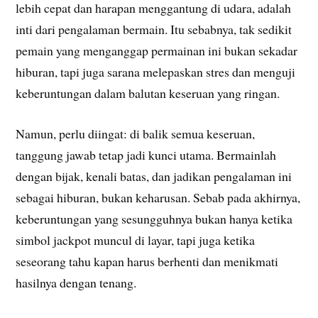
lebih cepat dan harapan menggantung di udara, adalah
inti dari pengalaman bermain. Itu sebabnya, tak sedikit
pemain yang menganggap permainan ini bukan sekadar
hiburan, tapi juga sarana melepaskan stres dan menguji
keberuntungan dalam balutan keseruan yang ringan.
Namun, perlu diingat: di balik semua keseruan,
tanggung jawab tetap jadi kunci utama. Bermainlah
dengan bijak, kenali batas, dan jadikan pengalaman ini
sebagai hiburan, bukan keharusan. Sebab pada akhirnya,
keberuntungan yang sesungguhnya bukan hanya ketika
simbol jackpot muncul di layar, tapi juga ketika
seseorang tahu kapan harus berhenti dan menikmati
hasilnya dengan tenang.