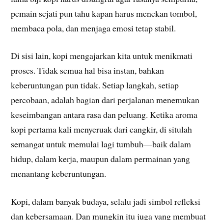
pemain sejati pun tahu kapan harus menekan tombol,
membaca pola, dan menjaga emosi tetap stabil.
Di sisi lain, kopi mengajarkan kita untuk menikmati
proses. Tidak semua hal bisa instan, bahkan
keberuntungan pun tidak. Setiap langkah, setiap
percobaan, adalah bagian dari perjalanan menemukan
keseimbangan antara rasa dan peluang. Ketika aroma
kopi pertama kali menyeruak dari cangkir, di situlah
semangat untuk memulai lagi tumbuh—baik dalam
hidup, dalam kerja, maupun dalam permainan yang
menantang keberuntungan.
Kopi, dalam banyak budaya, selalu jadi simbol refleksi
dan kebersamaan. Dan mungkin itu juga yang membuat