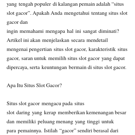
yang tengah populer di kalangan pemain adalah “situs
slot gacor”. Apakah Anda mengetahui tentang situs slot
gacor dan
ingin memahami mengapa hal ini sangat diminati?
Artikel ini akan menjelaskan secara mendetail
mengenai pengertian situs slot gacor, karakteristik situs
gacor, saran untuk memilih situs slot gacor yang dapat
dipercaya, serta keuntungan bermain di situs slot gacor.
Apa Itu Situs Slot Gacor?
Situs slot gacor mengacu pada situs
slot daring yang kerap memberikan kemenangan besar
dan memiliki peluang menang yang tinggi untuk
para pemainnya. Istilah “gacor” sendiri berasal dari