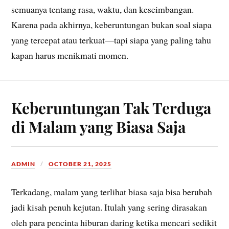
semuanya tentang rasa, waktu, dan keseimbangan.
Karena pada akhirnya, keberuntungan bukan soal siapa
yang tercepat atau terkuat—tapi siapa yang paling tahu
kapan harus menikmati momen.
Keberuntungan Tak Terduga
di Malam yang Biasa Saja
ADMIN
OCTOBER 21, 2025
Terkadang, malam yang terlihat biasa saja bisa berubah
jadi kisah penuh kejutan. Itulah yang sering dirasakan
oleh para pencinta hiburan daring ketika mencari sedikit