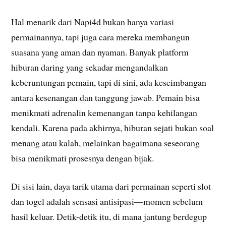
Hal menarik dari Napi4d bukan hanya variasi
permainannya, tapi juga cara mereka membangun
suasana yang aman dan nyaman. Banyak platform
hiburan daring yang sekadar mengandalkan
keberuntungan pemain, tapi di sini, ada keseimbangan
antara kesenangan dan tanggung jawab. Pemain bisa
menikmati adrenalin kemenangan tanpa kehilangan
kendali. Karena pada akhirnya, hiburan sejati bukan soal
menang atau kalah, melainkan bagaimana seseorang
bisa menikmati prosesnya dengan bijak.
Di sisi lain, daya tarik utama dari permainan seperti slot
dan togel adalah sensasi antisipasi—momen sebelum
hasil keluar. Detik-detik itu, di mana jantung berdegup