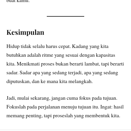
buat kamu.
Kesimpulan
Hidup tidak selalu harus cepat. Kadang yang kita
butuhkan adalah ritme yang sesuai dengan kapasitas
kita. Menikmati proses bukan berarti lambat, tapi berarti
sadar. Sadar apa yang sedang terjadi, apa yang sedang
diputuskan, dan ke mana kita melangkah.
Jadi, mulai sekarang, jangan cuma fokus pada tujuan.
Fokuslah pada perjalanan menuju tujuan itu. Ingat: hasil
memang penting, tapi proseslah yang membentuk kita.