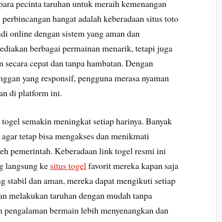
 para pecinta taruhan untuk meraih kemenangan
i perbincangan hangat adalah keberadaan situs toto
di online dengan sistem yang aman dan
yediakan berbagai permainan menarik, tetapi juga
an secara cepat dan tanpa hambatan. Dengan
langgan yang responsif, pengguna merasa nyaman
n di platform ini.
o togel semakin meningkat setiap harinya. Banyak
i agar tetap bisa mengakses dan menikmati
leh pemerintah. Keberadaan link togel resmi ini
g langsung ke
situs togel
favorit mereka kapan saja
ng stabil dan aman, mereka dapat mengikuti setiap
dan melakukan taruhan dengan mudah tanpa
kan pengalaman bermain lebih menyenangkan dan