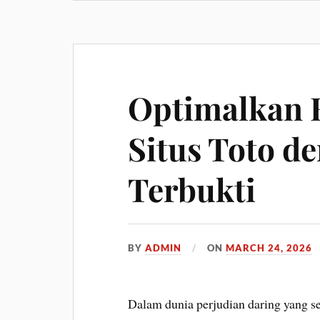
Optimalkan H
Situs Toto d
Terbukti
BY
ADMIN
ON
MARCH 24, 2026
Dalam dunia perjudian daring yang s