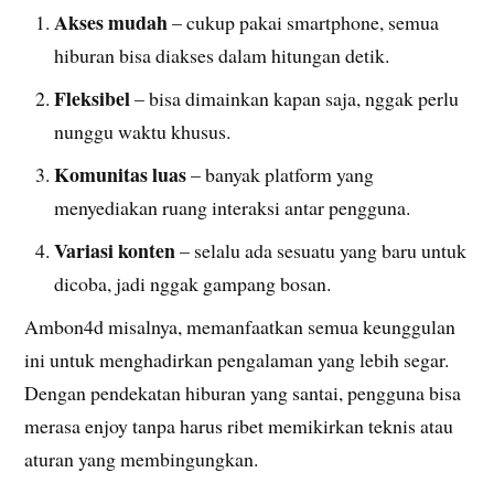
Akses mudah
– cukup pakai smartphone, semua
hiburan bisa diakses dalam hitungan detik.
Fleksibel
– bisa dimainkan kapan saja, nggak perlu
nunggu waktu khusus.
Komunitas luas
– banyak platform yang
menyediakan ruang interaksi antar pengguna.
Variasi konten
– selalu ada sesuatu yang baru untuk
dicoba, jadi nggak gampang bosan.
Ambon4d misalnya, memanfaatkan semua keunggulan
ini untuk menghadirkan pengalaman yang lebih segar.
Dengan pendekatan hiburan yang santai, pengguna bisa
merasa enjoy tanpa harus ribet memikirkan teknis atau
aturan yang membingungkan.