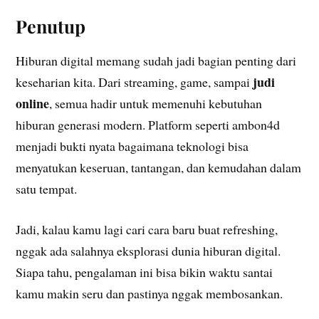
Penutup
Hiburan digital memang sudah jadi bagian penting dari
judi
keseharian kita. Dari streaming, game, sampai
online
, semua hadir untuk memenuhi kebutuhan
hiburan generasi modern. Platform seperti ambon4d
menjadi bukti nyata bagaimana teknologi bisa
menyatukan keseruan, tantangan, dan kemudahan dalam
satu tempat.
Jadi, kalau kamu lagi cari cara baru buat refreshing,
nggak ada salahnya eksplorasi dunia hiburan digital.
Siapa tahu, pengalaman ini bisa bikin waktu santai
kamu makin seru dan pastinya nggak membosankan.