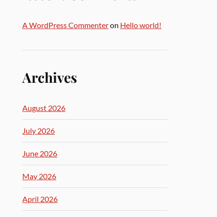
A WordPress Commenter
on
Hello world!
Archives
August 2026
July 2026
June 2026
May 2026
April 2026