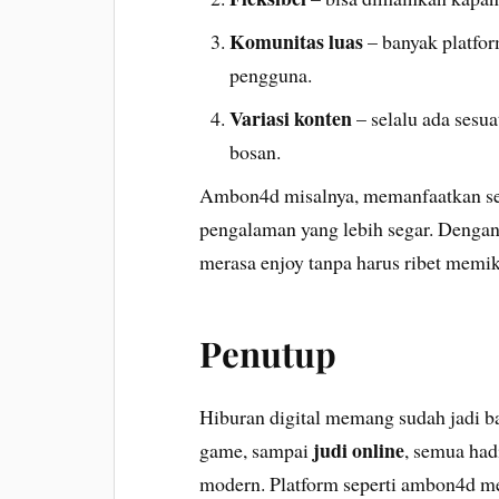
Komunitas luas
– banyak platfor
pengguna.
Variasi konten
– selalu ada sesu
bosan.
Ambon4d misalnya, memanfaatkan se
pengalaman yang lebih segar. Dengan
merasa enjoy tanpa harus ribet memi
Penutup
Hiburan digital memang sudah jadi bag
judi online
game, sampai
, semua had
modern. Platform seperti ambon4d me