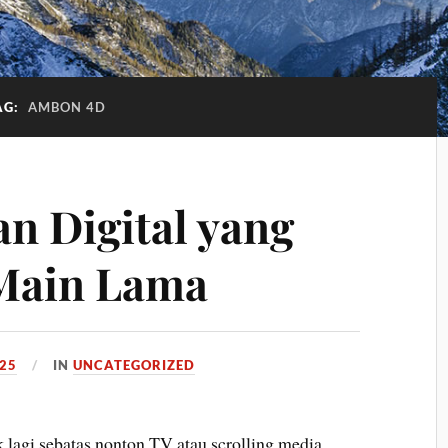
AG:
AMBON 4D
n Digital yang
 Main Lama
025
IN
UNCATEGORIZED
k lagi sebatas nonton TV atau scrolling media