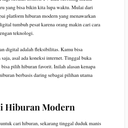
eru yang bisa bikin kita lupa waktu. Mulai dari
mpai platform hiburan modern yang menawarkan
gital tumbuh pesat karena orang makin cari cara
dengan teknologi.
an digital adalah fleksibilitas. Kamu bisa
saja, asal ada koneksi internet. Tinggal buka
bisa pilih hiburan favorit. Inilah alasan kenapa
hiburan berbasis daring sebagai pilihan utama
si Hiburan Modern
untuk cari hiburan, sekarang tinggal duduk manis