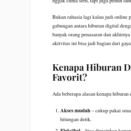
nggak cuma seru, tapi juga penuh tan
Bukan rahasia lagi kalau judi online 
gabungan antara hiburan digital den
banyak orang penasaran dan akhirnya 
aktivitas ini bisa jadi bagian dari gay
Kenapa Hiburan Dig
Favorit?
Ada beberapa alasan kenapa hiburan d
Akses mudah
– cukup pakai smar
hitungan detik.
Fleksibel
– bisa dimainkan kapan