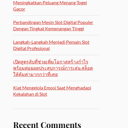
Meningkatkan Peluang Menang Togel
Gacor
Perbandingan Mesin Slot Digital Populer
Dengan Tingkat Kemenangan Tinggi
Langkah-Langkah Menjadi Pemain Slot
Digital Profesional
เปิดสูตรลับที่ช่วยเพิ่มโอกาสสร้างกำไร
พร้อมต่อยอดประสบการณ์การเล่น สล็อต
ให้คุ้มค่ามากกว่าที่เคย
Kiat Mengelola Emosi Saat Menghadapi
Kekalahan di Slot
Recent Comments