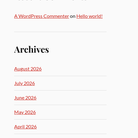
A WordPress Commenter
on
Hello world!
Archives
August 2026
July 2026
June 2026
May 2026
April 2026