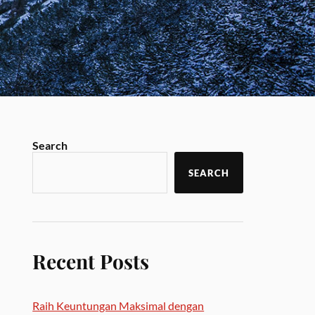
Search
SEARCH
Recent Posts
Raih Keuntungan Maksimal dengan