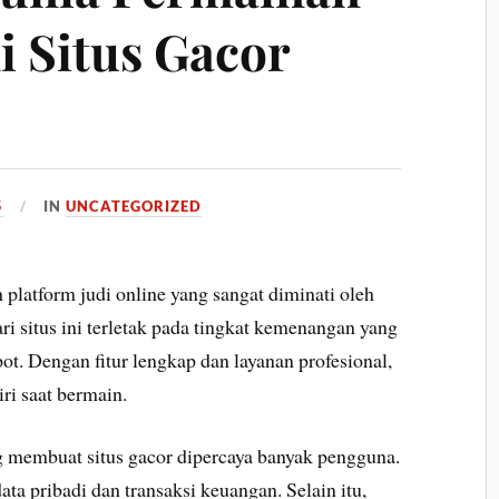
i Situs Gacor
5
IN
UNCATEGORIZED
 platform judi online yang sangat diminati oleh
 situs ini terletak pada tingkat kemenangan yang
ot. Dengan fitur lengkap dan layanan profesional,
ri saat bermain.
 membuat situs gacor dipercaya banyak pengguna.
ta pribadi dan transaksi keuangan. Selain itu,