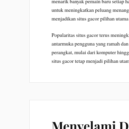
menarik banyak pemain baru setiap h
untuk meningkatkan peluang menang
menjadikan situs gacor pilihan utama
Popularitas situs gacor terus mening
antarmuka pengguna yang ramah dan r
perangkat, mulai dari komputer hingg
situs gacor tetap menjadi pilihan uta
Menyelami D