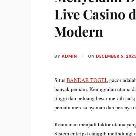
Live Casino d
Modern
BY
ADMIN
ON
DECEMBER 5, 202
Situs
BANDAR TOGEL
gacor adalah
banyak pemain. Keunggulan utama dari
tinggi dan peluang besar meraih jackp
pemain merasa nyaman dan percaya di
Keamanan menjadi faktor utama yang
Sistem enkripsi canggih melindungi da