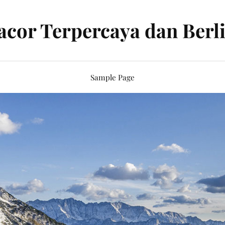
Gacor Terpercaya dan Berl
Sample Page