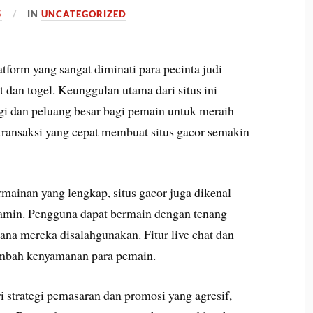
5
IN
UNCATEGORIZED
form yang sangat diminati para pecinta judi
 dan togel. Keunggulan utama dari situs ini
gi dan peluang besar bagi pemain untuk meraih
transaksi yang cepat membuat situs gacor semakin
mainan yang lengkap, situs gacor juga dikenal
jamin. Pengguna dapat bermain dengan tenang
ana mereka disalahgunakan. Fitur live chat dan
ambah kenyamanan para pemain.
ri strategi pemasaran dan promosi yang agresif,