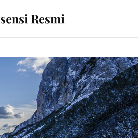
isensi Resmi