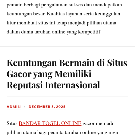
pemain berbagi pengalaman sukses dan mendapatkan
keuntungan besar. Kualitas layanan serta keunggulan
fitur membuat situs ini tetap menjadi pilihan utama
dalam dunia taruhan online yang kompetitif.
Keuntungan Bermain di Situs
Gacor yang Memiliki
Reputasi Internasional
ADMIN
DECEMBER 5, 2025
Situs
BANDAR TOGEL ONLINE
gacor menjadi
pilihan utama bagi pecinta taruhan online yang ingin