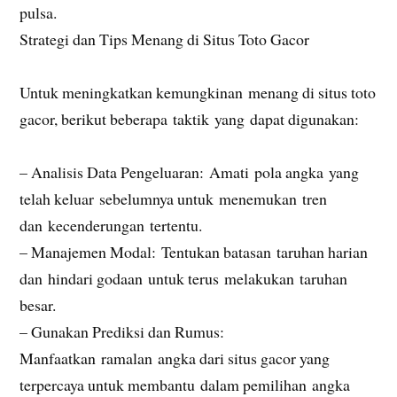
pulsa.
Strategi dan Tips Menang di Situs Toto Gacor
Untuk meningkatkan kemungkinan menang di situs toto
gacor, berikut beberapa taktik yang dapat digunakan:
– Analisis Data Pengeluaran: Amati pola angka yang
telah keluar sebelumnya untuk menemukan tren
dan kecenderungan tertentu.
– Manajemen Modal: Tentukan batasan taruhan harian
dan hindari godaan untuk terus melakukan taruhan
besar.
– Gunakan Prediksi dan Rumus:
Manfaatkan ramalan angka dari situs gacor yang
terpercaya untuk membantu dalam pemilihan angka