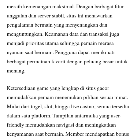
meraih kemenangan maksimal. Dengan berbagai fitur
unggulan dan server stabil, situs ini menawarkan
pengalaman bermain yang menyenangkan dan
menguntungkan. Keamanan data dan transaksi juga
menjadi prioritas utama sehingga pemain merasa
nyaman saat bermain. Pengguna dapat menikmati
berbagai permainan favorit dengan peluang besar untuk
menang.
Ketersediaan game yang lengkap di situs gacor
memudahkan pemain menemukan pilihan sesuai minat.
Mulai dari togel, slot, hingga live casino, semua tersedia
dalam satu platform. Tampilan antarmuka yang user-
friendly memudahkan navigasi dan meningkatkan
kenyamanan saat bermain. Member mendapatkan bonus