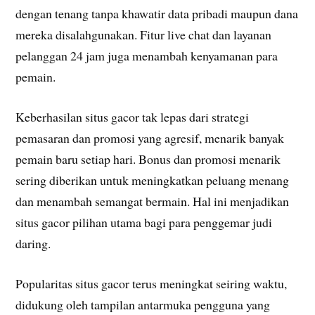
dengan tenang tanpa khawatir data pribadi maupun dana
mereka disalahgunakan. Fitur live chat dan layanan
pelanggan 24 jam juga menambah kenyamanan para
pemain.
Keberhasilan situs gacor tak lepas dari strategi
pemasaran dan promosi yang agresif, menarik banyak
pemain baru setiap hari. Bonus dan promosi menarik
sering diberikan untuk meningkatkan peluang menang
dan menambah semangat bermain. Hal ini menjadikan
situs gacor pilihan utama bagi para penggemar judi
daring.
Popularitas situs gacor terus meningkat seiring waktu,
didukung oleh tampilan antarmuka pengguna yang