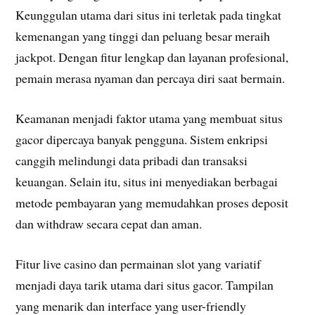
Keunggulan utama dari situs ini terletak pada tingkat
kemenangan yang tinggi dan peluang besar meraih
jackpot. Dengan fitur lengkap dan layanan profesional,
pemain merasa nyaman dan percaya diri saat bermain.
Keamanan menjadi faktor utama yang membuat situs
gacor dipercaya banyak pengguna. Sistem enkripsi
canggih melindungi data pribadi dan transaksi
keuangan. Selain itu, situs ini menyediakan berbagai
metode pembayaran yang memudahkan proses deposit
dan withdraw secara cepat dan aman.
Fitur live casino dan permainan slot yang variatif
menjadi daya tarik utama dari situs gacor. Tampilan
yang menarik dan interface yang user-friendly