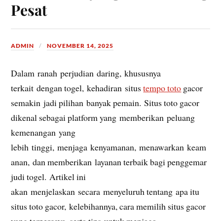
Pesat
ADMIN
NOVEMBER 14, 2025
Dalam ranah perjudian daring, khususnya
terkait dengan togel, kehadiran situs
tempo toto
gacor
semakin jadi pilihan banyak pemain. Situs toto gacor
dikenal sebagai platform yang memberikan peluang
kemenangan yang
lebih tinggi, menjaga kenyamanan, menawarkan keam
anan, dan memberikan layanan terbaik bagi penggemar
judi togel. Artikel ini
akan menjelaskan secara menyeluruh tentang apa itu
situs toto gacor, kelebihannya, cara memilih situs gacor
yang terpercaya, serta tips untuk menjaga