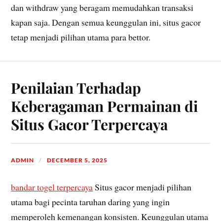
dan withdraw yang beragam memudahkan transaksi
kapan saja. Dengan semua keunggulan ini, situs gacor
tetap menjadi pilihan utama para bettor.
Penilaian Terhadap
Keberagaman Permainan di
Situs Gacor Terpercaya
ADMIN
DECEMBER 5, 2025
bandar togel terpercaya
Situs gacor menjadi pilihan
utama bagi pecinta taruhan daring yang ingin
memperoleh kemenangan konsisten. Keunggulan utama