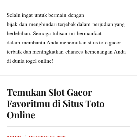
Selalu ingat untuk bermain dengan
bijak dan menghindari terjebak dalam perjudian yang
berlebihan. Semoga tulisan ini bermanfaat
dalam membantu Anda menemukan situs toto gacor
terbaik dan meningkatkan chances kemenangan Anda
di dunia togel online!
Temukan Slot Gacor
Favoritmu di Situs Toto
Online
ADMIN
OCTOBER 13, 2025