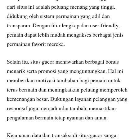
dari situs ini adalah peluang menang yang tinggi,
didukung oleh sistem permainan yang adil dan
transparan. Dengan fitur lengkap dan user-friendly,
pemain dapat lebih mudah mengakses berbagai jenis
permainan favorit mereka.
Selain itu, situs gacor menawarkan berbagai bonus
menarik serta promosi yang menguntungkan. Hal ini
memberikan motivasi tambahan bagi pemain untuk
terus bermain dan meningkatkan peluang memperoleh
kemenangan besar. Dukungan layanan pelanggan yang
responsif juga menjadi nilai tambah, memastikan
pengalaman bermain tetap nyaman dan aman.
Keamanan data dan transaksi di situs gacor sangat