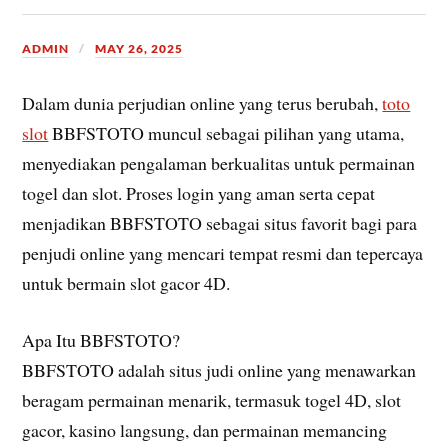
ADMIN
MAY 26, 2025
Dalam dunia perjudian online yang terus berubah,
toto
slot
BBFSTOTO muncul sebagai pilihan yang utama,
menyediakan pengalaman berkualitas untuk permainan
togel dan slot. Proses login yang aman serta cepat
menjadikan BBFSTOTO sebagai situs favorit bagi para
penjudi online yang mencari tempat resmi dan tepercaya
untuk bermain slot gacor 4D.
Apa Itu BBFSTOTO?
BBFSTOTO adalah situs judi online yang menawarkan
beragam permainan menarik, termasuk togel 4D, slot
gacor, kasino langsung, dan permainan memancing