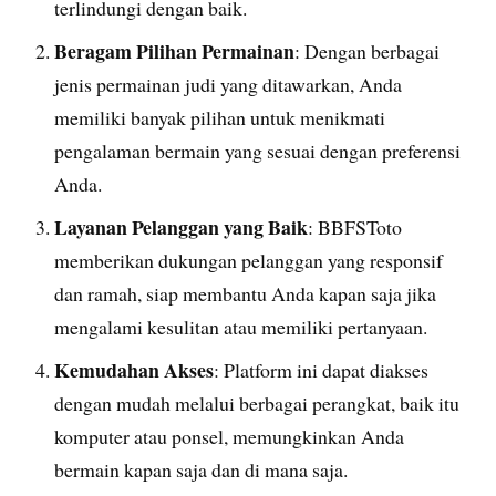
terlindungi dengan baik.
Beragam Pilihan Permainan
: Dengan berbagai
jenis permainan judi yang ditawarkan, Anda
memiliki banyak pilihan untuk menikmati
pengalaman bermain yang sesuai dengan preferensi
Anda.
Layanan Pelanggan yang Baik
: BBFSToto
memberikan dukungan pelanggan yang responsif
dan ramah, siap membantu Anda kapan saja jika
mengalami kesulitan atau memiliki pertanyaan.
Kemudahan Akses
: Platform ini dapat diakses
dengan mudah melalui berbagai perangkat, baik itu
komputer atau ponsel, memungkinkan Anda
bermain kapan saja dan di mana saja.