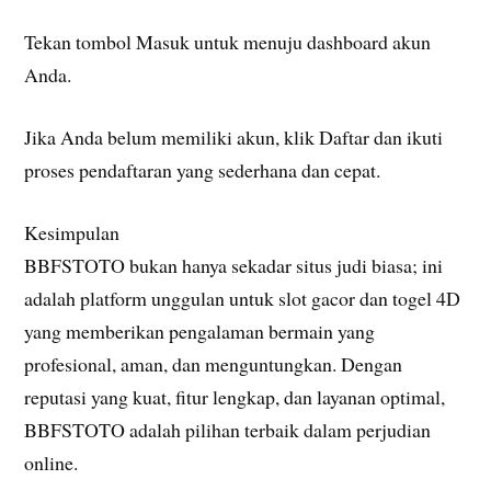
Tekan tombol Masuk untuk menuju dashboard akun
Anda.
Jika Anda belum memiliki akun, klik Daftar dan ikuti
proses pendaftaran yang sederhana dan cepat.
Kesimpulan
BBFSTOTO bukan hanya sekadar situs judi biasa; ini
adalah platform unggulan untuk slot gacor dan togel 4D
yang memberikan pengalaman bermain yang
profesional, aman, dan menguntungkan. Dengan
reputasi yang kuat, fitur lengkap, dan layanan optimal,
BBFSTOTO adalah pilihan terbaik dalam perjudian
online.