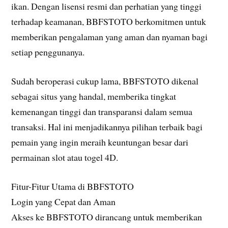
ikan. Dengan lisensi resmi dan perhatian yang tinggi
terhadap keamanan, BBFSTOTO berkomitmen untuk
memberikan pengalaman yang aman dan nyaman bagi
setiap penggunanya.
Sudah beroperasi cukup lama, BBFSTOTO dikenal
sebagai situs yang handal, memberika tingkat
kemenangan tinggi dan transparansi dalam semua
transaksi. Hal ini menjadikannya pilihan terbaik bagi
pemain yang ingin meraih keuntungan besar dari
permainan slot atau togel 4D.
Fitur-Fitur Utama di BBFSTOTO
Login yang Cepat dan Aman
Akses ke BBFSTOTO dirancang untuk memberikan