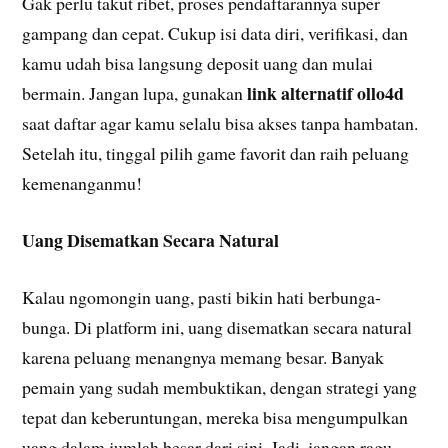
Gak perlu takut ribet, proses pendaftarannya super
gampang dan cepat. Cukup isi data diri, verifikasi, dan
kamu udah bisa langsung deposit uang dan mulai
link alternatif ollo4d
bermain. Jangan lupa, gunakan
saat daftar agar kamu selalu bisa akses tanpa hambatan.
Setelah itu, tinggal pilih game favorit dan raih peluang
kemenanganmu!
Uang Disematkan Secara Natural
Kalau ngomongin uang, pasti bikin hati berbunga-
bunga. Di platform ini, uang disematkan secara natural
karena peluang menangnya memang besar. Banyak
pemain yang sudah membuktikan, dengan strategi yang
tepat dan keberuntungan, mereka bisa mengumpulkan
uang dalam jumlah besar dari sini. Jadi, jangan ragu