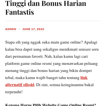
Tinggi dan Bonus Harian
Fantastis
ADMIN
JUNE 17, 2026
Siapa sih yang nggak suka main game online? Apalagi
kalau bisa dapet uang sekaligus menikmati sensasi seru
dari permainan favorit. Nah, kalau kamu lagi cari
platform game online resmi yang menawarkan peluang
menang tinggi dan bonus harian yang bikin dompet
link
tebal, maka kamu wajib banget tahu tentang
alternatif ollo4d
. Di sini, semua keinginanmu bakal
terpenuhi!
Kenapa Harus Pilih Website Game Online Resmi?