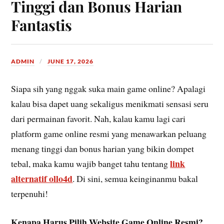
Tinggi dan Bonus Harian
Fantastis
ADMIN
JUNE 17, 2026
Siapa sih yang nggak suka main game online? Apalagi
kalau bisa dapet uang sekaligus menikmati sensasi seru
dari permainan favorit. Nah, kalau kamu lagi cari
platform game online resmi yang menawarkan peluang
menang tinggi dan bonus harian yang bikin dompet
link
tebal, maka kamu wajib banget tahu tentang
alternatif ollo4d
. Di sini, semua keinginanmu bakal
terpenuhi!
Kenapa Harus Pilih Website Game Online Resmi?