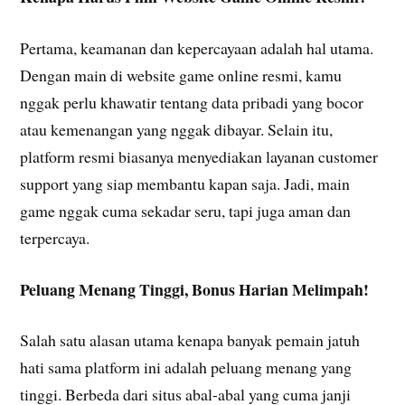
Pertama, keamanan dan kepercayaan adalah hal utama.
Dengan main di website game online resmi, kamu
nggak perlu khawatir tentang data pribadi yang bocor
atau kemenangan yang nggak dibayar. Selain itu,
platform resmi biasanya menyediakan layanan customer
support yang siap membantu kapan saja. Jadi, main
game nggak cuma sekadar seru, tapi juga aman dan
terpercaya.
Peluang Menang Tinggi, Bonus Harian Melimpah!
Salah satu alasan utama kenapa banyak pemain jatuh
hati sama platform ini adalah peluang menang yang
tinggi. Berbeda dari situs abal-abal yang cuma janji