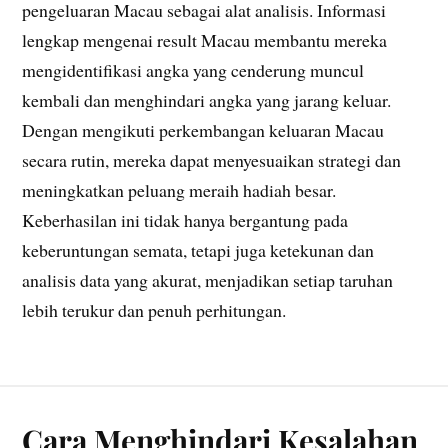
pengeluaran Macau sebagai alat analisis. Informasi
lengkap mengenai result Macau membantu mereka
mengidentifikasi angka yang cenderung muncul
kembali dan menghindari angka yang jarang keluar.
Dengan mengikuti perkembangan keluaran Macau
secara rutin, mereka dapat menyesuaikan strategi dan
meningkatkan peluang meraih hadiah besar.
Keberhasilan ini tidak hanya bergantung pada
keberuntungan semata, tetapi juga ketekunan dan
analisis data yang akurat, menjadikan setiap taruhan
lebih terukur dan penuh perhitungan.
Cara Menghindari Kesalahan