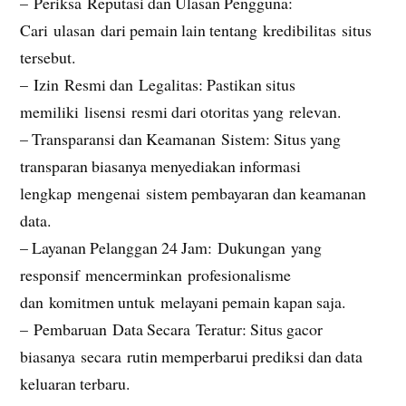
– Periksa Reputasi dan Ulasan Pengguna:
Cari ulasan dari pemain lain tentang kredibilitas situs
tersebut.
– Izin Resmi dan Legalitas: Pastikan situs
memiliki lisensi resmi dari otoritas yang relevan.
– Transparansi dan Keamanan Sistem: Situs yang
transparan biasanya menyediakan informasi
lengkap mengenai sistem pembayaran dan keamanan
data.
– Layanan Pelanggan 24 Jam: Dukungan yang
responsif mencerminkan profesionalisme
dan komitmen untuk melayani pemain kapan saja.
– Pembaruan Data Secara Teratur: Situs gacor
biasanya secara rutin memperbarui prediksi dan data
keluaran terbaru.