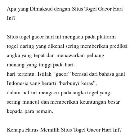
Apa yang Dimaksud dengan Situs Togel Gacor Hari
Ini?
Situs togel gacor hari ini mengacu pada platform
togel daring yang dikenal sering memberikan prediksi
angka yang tepat dan menawarkan peluang
menang yang tinggi pada hari-
hari tertentu. Istilah “gacor” berasal dari bahasa gaul
Indonesia yang berarti “berbunyi keras”,
dalam hal ini mengacu pada angka togel yang
sering muncul dan memberikan keuntungan besar
kepada para pemain.
Kenapa Harus Memilih Situs Togel Gacor Hari Ini?