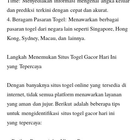
Time: Menyediakan informasi mengenai angka keluar
dan prediksi terkini dengan cepat dan akurat.
4. Beragam Pasaran Togel: Menawarkan berbagai
pasaran togel dari negara lain seperti Singapore, Hong
Kong, Sydney, Macau, dan lainnya.
Langkah Menemukan Situs Togel Gacor Hari Ini
yang Tepercaya
Dengan banyaknya situs togel online yang tersedia di
internet, tidak semua platform menawarkan layanan
yang aman dan jujur. Berikut adalah beberapa tips
untuk mengidentifikasi situs togel gacor hari ini
yang tepercaya: