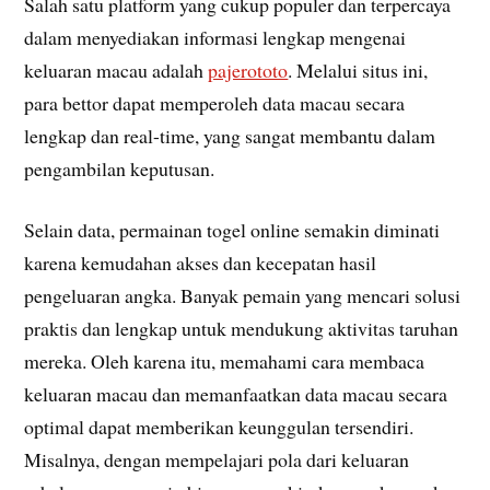
Salah satu platform yang cukup populer dan terpercaya
dalam menyediakan informasi lengkap mengenai
keluaran macau adalah
pajerototo
. Melalui situs ini,
para bettor dapat memperoleh data macau secara
lengkap dan real-time, yang sangat membantu dalam
pengambilan keputusan.
Selain data, permainan togel online semakin diminati
karena kemudahan akses dan kecepatan hasil
pengeluaran angka. Banyak pemain yang mencari solusi
praktis dan lengkap untuk mendukung aktivitas taruhan
mereka. Oleh karena itu, memahami cara membaca
keluaran macau dan memanfaatkan data macau secara
optimal dapat memberikan keunggulan tersendiri.
Misalnya, dengan mempelajari pola dari keluaran