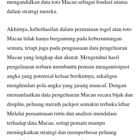
mengandalkan data toto Macau sebagai fondasi utama
dalam strategi mereka.
Akhirnya, keberhasilan dalam permainan togel atau toto
Macau tidak hanya bergantung pada keberuntungan
semata, tetapi juga pada penguasaan data pengeluaran
Macau yang lengkap dan akurat. Mengetahui hasil
pengeluaran terbaru membantu pemain mengantisipasi
angka yang potensial keluar berikutnya, sekaligus
menghindari pola angka yang jarang muncul. Dengan
memanfaatkan data pengeluaran Macau secara bijak dan
disiplin, peluang meraih jackpot semakin terbuka lebar.
Melalui pemantauan rutin dan analisis mendalam
terhadap data Macau, setiap pemain mampu
meningkatkan strategi dan memperbesar peluang