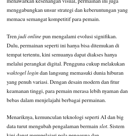
menawarkan kesenangan visual, permainan ini juga
menggabungkan unsur strategi dan keberuntungan yang
memacu semangat kompetitif para pemain.
Tren
judi online
pun mengalami evolusi signifikan.
Dulu, permainan seperti ini hanya bisa ditemukan di
tempat tertentu, kini semuanya dapat diakses hanya
melalui perangkat digital. Pengguna cukup melakukan
waktogel login
dan langsung memasuki dunia hiburan
yang penuh variasi. Dengan desain modern dan fitur
keamanan tinggi, para pemain merasa lebih nyaman dan
bebas dalam menjelajahi berbagai permainan.
Menariknya, kemunculan teknologi seperti AI dan big
data turut mengubah pengalaman bermain
slot
. Sistem
kini dapat mempelajari pola pengguna dan