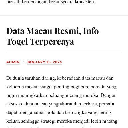
meraih kemenangan besar secara konsisten.
Data Macau Resmi, Info
Togel Terpercaya
ADMIN
JANUARY 25, 2026
Di dunia taruhan daring, keberadaan data macau dan
keluaran macau sangat penting bagi para pemain yang
ingin meningkatkan peluang menang mereka. Dengan
akses ke data macau yang akurat dan terbaru, pemain
dapat menganalisis pola dan tren angka yang sering
keluar, sehingga strategi mereka menjadi lebih matang.