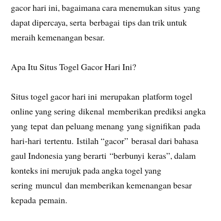
gacor hari ini, bagaimana cara menemukan situs yang
dapat dipercaya, serta berbagai tips dan trik untuk
meraih kemenangan besar.
Apa Itu Situs Togel Gacor Hari Ini?
Situs togel gacor hari ini merupakan platform togel
online yang sering dikenal memberikan prediksi angka
yang tepat dan peluang menang yang signifikan pada
hari-hari tertentu. Istilah “gacor” berasal dari bahasa
gaul Indonesia yang berarti “berbunyi keras”, dalam
konteks ini merujuk pada angka togel yang
sering muncul dan memberikan kemenangan besar
kepada pemain.