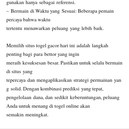
gunakan hanya sebagai referensi.
– Bermain di Waktu yang Sesuai: Beberapa pemain
percaya bahwa waktu
tertentu menawarkan peluang yang lebih baik.
Memilih situs togel gacor hari ini adalah langkah
penting bagi para bettor yang ingin
meraih kesuksesan besar. Pastikan untuk selalu bermain
di situs yang
tepercaya dan mengaplikasikan strategi permainan yan
g solid. Dengan kombinasi prediksi yang tepat,
pengelolaan dana, dan sedikit keberuntungan, peluang
Anda untuk menang di togel online akan
semakin meningkat.