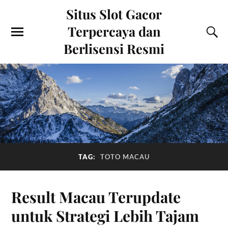
Situs Slot Gacor
Terpercaya dan
Berlisensi Resmi
TAG:
TOTO MACAU
Result Macau Terupdate
untuk Strategi Lebih Tajam