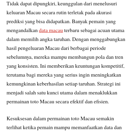
Tidak dapat dipungkiri, keunggulan dari menelusuri
keluaran Macau secara rutin terletak pada akurasi
prediksi yang bisa didapatkan. Banyak pemain yang
mengandalkan
data macau
terbaru sebagai acuan utama
dalam memilih angka taruhan. Dengan menggabungkan
hasil pengeluaran Macau dari berbagai periode
sebelumnya, mereka mampu membangun pola dan tren
yang konsisten. Ini memberikan keuntungan kompetitif,
terutama bagi mereka yang serius ingin meningkatkan
kemungkinan keberhasilan setiap taruhan. Strategi ini
menjadi salah satu kunci utama dalam menaklukkan
permainan toto Macau secara efektif dan efisien.
Kesuksesan dalam permainan toto Macau semakin
terlihat ketika pemain mampu memanfaatkan data dan