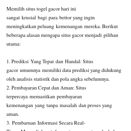
Memilih situs togel gacor hari ini
sangat krusial bagi para bettor yang ingin
meningkatkan peluang kemenangan mereka. Berikut
beberapa alasan mengapa situs gacor menjadi pilihan
utama:
1. Prediksi Yang Tepat dan Handal: Situs
gacor umumnya memiliki data prediksi yang didukung
oleh analisis statistik dan pola angka sebelumnya.
2. Pembayaran Cepat dan Aman: Situs
terpercaya memastikan pembayaran
kemenangan yang tanpa masalah dan proses yang
aman.
3. Pembaruan Informasi Secara Real-