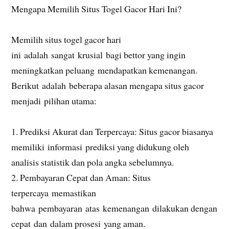
Mengapa Memilih Situs Togel Gacor Hari Ini?
Memilih situs togel gacor hari
ini adalah sangat krusial bagi bettor yang ingin
meningkatkan peluang mendapatkan kemenangan.
Berikut adalah beberapa alasan mengapa situs gacor
menjadi pilihan utama:
1. Prediksi Akurat dan Terpercaya: Situs gacor biasanya
memiliki informasi prediksi yang didukung oleh
analisis statistik dan pola angka sebelumnya.
2. Pembayaran Cepat dan Aman: Situs
terpercaya memastikan
bahwa pembayaran atas kemenangan dilakukan dengan
cepat dan dalam prosesi yang aman.