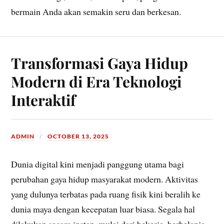
bermain Anda akan semakin seru dan berkesan.
Transformasi Gaya Hidup
Modern di Era Teknologi
Interaktif
ADMIN
OCTOBER 13, 2025
Dunia digital kini menjadi panggung utama bagi
perubahan gaya hidup masyarakat modern. Aktivitas
yang dulunya terbatas pada ruang fisik kini beralih ke
dunia maya dengan kecepatan luar biasa. Segala hal
dilakukan secara instan, mulai dari bekerja, berbelanja,