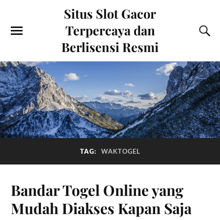
Situs Slot Gacor
Terpercaya dan
Berlisensi Resmi
TAG:
WAKTOGEL
Bandar Togel Online yang
Mudah Diakses Kapan Saja