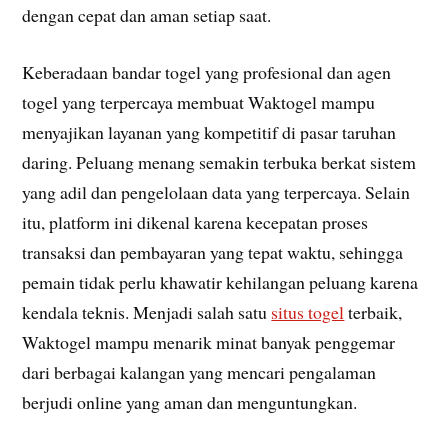
dengan cepat dan aman setiap saat.
Keberadaan bandar togel yang profesional dan agen
togel yang terpercaya membuat Waktogel mampu
menyajikan layanan yang kompetitif di pasar taruhan
daring. Peluang menang semakin terbuka berkat sistem
yang adil dan pengelolaan data yang terpercaya. Selain
itu, platform ini dikenal karena kecepatan proses
transaksi dan pembayaran yang tepat waktu, sehingga
pemain tidak perlu khawatir kehilangan peluang karena
kendala teknis. Menjadi salah satu
situs togel
terbaik,
Waktogel mampu menarik minat banyak penggemar
dari berbagai kalangan yang mencari pengalaman
berjudi online yang aman dan menguntungkan.