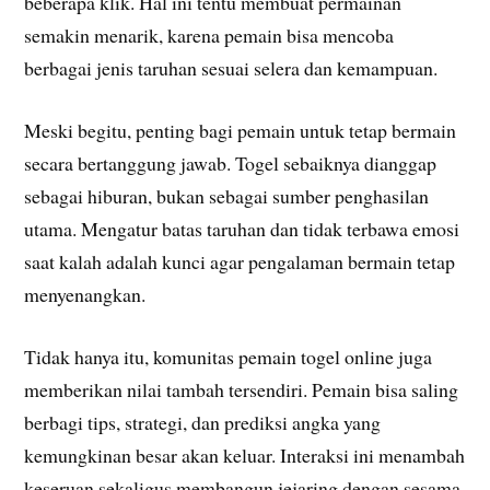
beberapa klik. Hal ini tentu membuat permainan
semakin menarik, karena pemain bisa mencoba
berbagai jenis taruhan sesuai selera dan kemampuan.
Meski begitu, penting bagi pemain untuk tetap bermain
secara bertanggung jawab. Togel sebaiknya dianggap
sebagai hiburan, bukan sebagai sumber penghasilan
utama. Mengatur batas taruhan dan tidak terbawa emosi
saat kalah adalah kunci agar pengalaman bermain tetap
menyenangkan.
Tidak hanya itu, komunitas pemain togel online juga
memberikan nilai tambah tersendiri. Pemain bisa saling
berbagi tips, strategi, dan prediksi angka yang
kemungkinan besar akan keluar. Interaksi ini menambah
keseruan sekaligus membangun jejaring dengan sesama