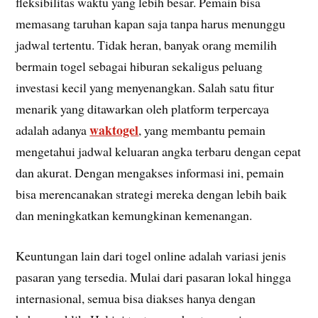
fleksibilitas waktu yang lebih besar. Pemain bisa
memasang taruhan kapan saja tanpa harus menunggu
jadwal tertentu. Tidak heran, banyak orang memilih
bermain togel sebagai hiburan sekaligus peluang
investasi kecil yang menyenangkan. Salah satu fitur
menarik yang ditawarkan oleh platform terpercaya
waktogel
adalah adanya
, yang membantu pemain
mengetahui jadwal keluaran angka terbaru dengan cepat
dan akurat. Dengan mengakses informasi ini, pemain
bisa merencanakan strategi mereka dengan lebih baik
dan meningkatkan kemungkinan kemenangan.
Keuntungan lain dari togel online adalah variasi jenis
pasaran yang tersedia. Mulai dari pasaran lokal hingga
internasional, semua bisa diakses hanya dengan