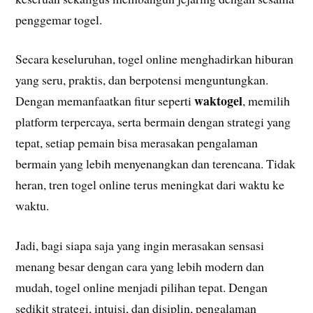
penggemar togel.
Secara keseluruhan, togel online menghadirkan hiburan
yang seru, praktis, dan berpotensi menguntungkan.
waktogel
Dengan memanfaatkan fitur seperti
, memilih
platform terpercaya, serta bermain dengan strategi yang
tepat, setiap pemain bisa merasakan pengalaman
bermain yang lebih menyenangkan dan terencana. Tidak
heran, tren togel online terus meningkat dari waktu ke
waktu.
Jadi, bagi siapa saja yang ingin merasakan sensasi
menang besar dengan cara yang lebih modern dan
mudah, togel online menjadi pilihan tepat. Dengan
sedikit strategi, intuisi, dan disiplin, pengalaman