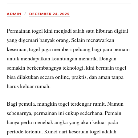
ADMIN
DECEMBER 24, 2025
Permainan togel kini menjadi salah satu hiburan digital
yang digemari banyak orang. Selain menawarkan
keseruan, togel juga memberi peluang bagi para pemain
untuk mendapatkan keuntungan menarik. Dengan
semakin berkembangnya teknologi, kini bermain togel
bisa dilakukan secara online, praktis, dan aman tanpa
harus keluar rumah.
Bagi pemula, mungkin togel terdengar rumit. Namun
sebenarnya, permainan ini cukup sederhana. Pemain
hanya perlu menebak angka yang akan keluar pada
periode tertentu. Kunci dari keseruan togel adalah