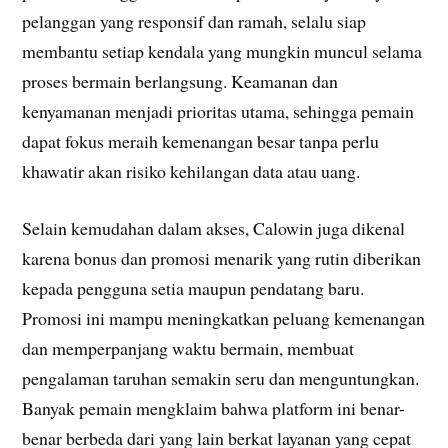
pelanggan yang responsif dan ramah, selalu siap
membantu setiap kendala yang mungkin muncul selama
proses bermain berlangsung. Keamanan dan
kenyamanan menjadi prioritas utama, sehingga pemain
dapat fokus meraih kemenangan besar tanpa perlu
khawatir akan risiko kehilangan data atau uang.
Selain kemudahan dalam akses, Calowin juga dikenal
karena bonus dan promosi menarik yang rutin diberikan
kepada pengguna setia maupun pendatang baru.
Promosi ini mampu meningkatkan peluang kemenangan
dan memperpanjang waktu bermain, membuat
pengalaman taruhan semakin seru dan menguntungkan.
Banyak pemain mengklaim bahwa platform ini benar-
benar berbeda dari yang lain berkat layanan yang cepat