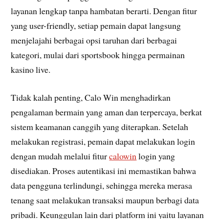
layanan lengkap tanpa hambatan berarti. Dengan fitur
yang user-friendly, setiap pemain dapat langsung
menjelajahi berbagai opsi taruhan dari berbagai
kategori, mulai dari sportsbook hingga permainan
kasino live.
Tidak kalah penting, Calo Win menghadirkan
pengalaman bermain yang aman dan terpercaya, berkat
sistem keamanan canggih yang diterapkan. Setelah
melakukan registrasi, pemain dapat melakukan login
dengan mudah melalui fitur
calowin
login yang
disediakan. Proses autentikasi ini memastikan bahwa
data pengguna terlindungi, sehingga mereka merasa
tenang saat melakukan transaksi maupun berbagi data
pribadi. Keunggulan lain dari platform ini yaitu layanan