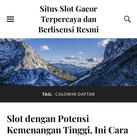
Situs Slot Gacor
Terpercaya dan
Berlisensi Resmi
TAG:
CALOWIN DAFTAR
Slot dengan Potensi
Kemenangan Tinggi, Ini Cara