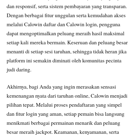
dan responsif, serta sistem pembayaran yang transparan.
Dengan berbagai fitur unggulan serta kemudahan akses
melalui Calowin daftar dan Calowin login, pengguna
dapat mengoptimalkan peluang meraih hasil maksimal
setiap kali mereka bermain. Keseruan dan peluang besar
menanti di setiap sesi taruhan, sehingga tidak heran jika
platform ini semakin diminati oleh komunitas pecinta
judi daring.
Akhirnya, bagi Anda yang ingin merasakan sensasi
kemenangan nyata dari taruhan online, Calowin menjadi
pilihan tepat. Melalui proses pendaftaran yang simpel
dan fitur login yang aman, setiap pemain bisa langsung
menikmati berbagai permainan menarik dan peluang
besar meraih jackpot. Keamanan, kenyamanan, serta