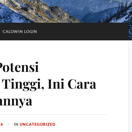
:
CALOWIN LOGIN
Potensi
inggi, Ini Cara
annya
26
IN
UNCATEGORIZED