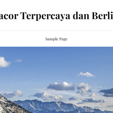
Gacor Terpercaya dan Berl
Sample Page