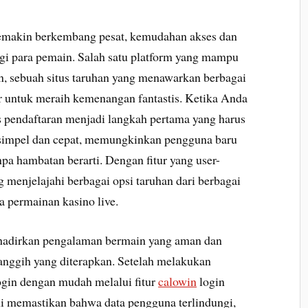
semakin berkembang pesat, kemudahan akses dan
gi para pemain. Salah satu platform yang mampu
, sebuah situs taruhan yang menawarkan berbagai
 untuk meraih kemenangan fantastis. Ketika Anda
 pendaftaran menjadi langkah pertama yang harus
 simpel dan cepat, memungkinkan pengguna baru
pa hambatan berarti. Dengan fitur yang user-
g menjelajahi berbagai opsi taruhan dari berbagai
a permainan kasino live.
hadirkan pengalaman bermain yang aman dan
canggih yang diterapkan. Setelah melakukan
ogin dengan mudah melalui fitur
calowin
login
ini memastikan bahwa data pengguna terlindungi,