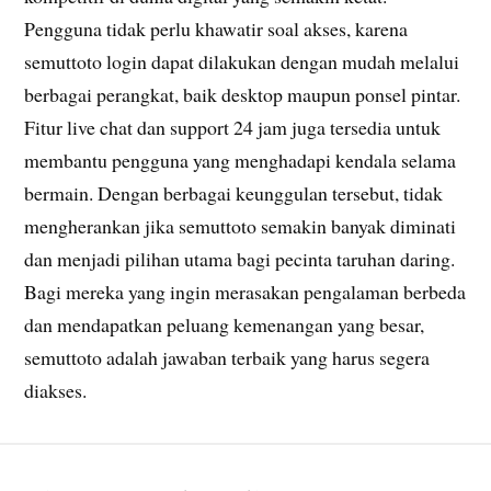
Pengguna tidak perlu khawatir soal akses, karena
semuttoto login dapat dilakukan dengan mudah melalui
berbagai perangkat, baik desktop maupun ponsel pintar.
Fitur live chat dan support 24 jam juga tersedia untuk
membantu pengguna yang menghadapi kendala selama
bermain. Dengan berbagai keunggulan tersebut, tidak
mengherankan jika semuttoto semakin banyak diminati
dan menjadi pilihan utama bagi pecinta taruhan daring.
Bagi mereka yang ingin merasakan pengalaman berbeda
dan mendapatkan peluang kemenangan yang besar,
semuttoto adalah jawaban terbaik yang harus segera
diakses.