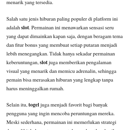
menarik yang tersedia.
Salah satu jenis hiburan paling populer di platform ini
slot
adalah
. Permainan ini menawarkan sensasi seru
yang dapat dimainkan kapan saja, dengan beragam tema
dan fitur bonus yang membuat setiap putaran menjadi
lebih menegangkan. Tidak hanya sekadar permainan
slot
keberuntungan,
juga memberikan pengalaman
visual yang menarik dan memicu adrenalin, sehingga
pemain bisa merasakan hiburan yang lengkap tanpa
harus meninggalkan rumah.
togel
Selain itu,
juga menjadi favorit bagi banyak
pengguna yang ingin mencoba peruntungan mereka.
Meski sederhana, permainan ini memerlukan strategi