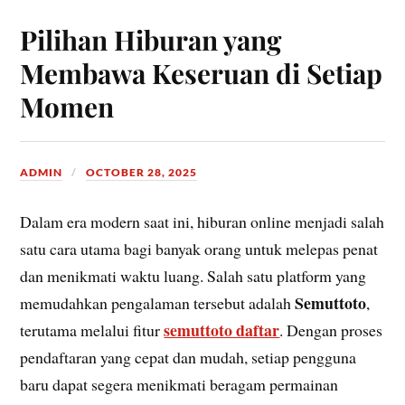
Pilihan Hiburan yang
Membawa Keseruan di Setiap
Momen
ADMIN
OCTOBER 28, 2025
Dalam era modern saat ini, hiburan online menjadi salah
satu cara utama bagi banyak orang untuk melepas penat
dan menikmati waktu luang. Salah satu platform yang
Semuttoto
memudahkan pengalaman tersebut adalah
,
semuttoto daftar
terutama melalui fitur
. Dengan proses
pendaftaran yang cepat dan mudah, setiap pengguna
baru dapat segera menikmati beragam permainan