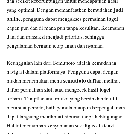
dan sedikit keberuntungan untuk mendapatkan hasil
judi
yang optimal. Dengan memanfaatkan kemudahan
online
togel
, pengguna dapat mengakses permainan
kapan pun dan di mana pun tanpa kesulitan. Keamanan
data dan transaksi menjadi prioritas, sehingga
pengalaman bermain tetap aman dan nyaman.
Keunggulan lain dari Semuttoto adalah kemudahan
navigasi dalam platformnya. Pengguna dapat dengan
semuttoto daftar
mudah menemukan menu
, melihat
slot
togel
daftar permainan
, atau mengecek hasil
terbaru. Tampilan antarmuka yang bersih dan intuitif
membuat pemain, baik pemula maupun berpengalaman,
dapat langsung menikmati hiburan tanpa kebingungan.
Hal ini menambah kenyamanan sekaligus efisiensi