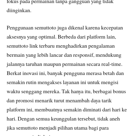
fokus pada permainan tanpa gangguan yang tidak
diinginkan.
Penggunaan semuttoto juga dikenal karena kecepatan
aksesnya yang optimal. Berbeda dari platform lain,
semuttoto link terbaru menghadirkan pengalaman
bermain yang lebih lancar dan responsif, mendukung
jalannya taruhan maupun permainan secara real-time.
Berkat inovasi ini, banyak pengguna merasa betah dan
semakin rutin mengakses layanan ini untuk mengisi
waktu senggang mereka. Tak hanya itu, berbagai bonus
dan promosi menarik turut menambah daya tarik
platform ini, membuatnya semakin diminati dari hari ke
hari. Dengan semua keunggulan tersebut, tidak aneh
jika semuttoto menjadi pilihan utama bagi para