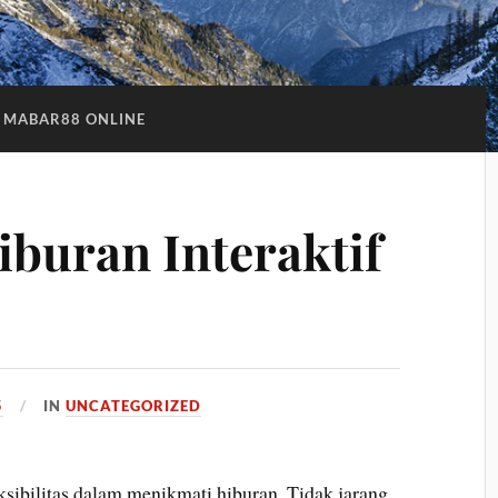
MABAR88 ONLINE
buran Interaktif
5
IN
UNCATEGORIZED
sibilitas dalam menikmati hiburan. Tidak jarang