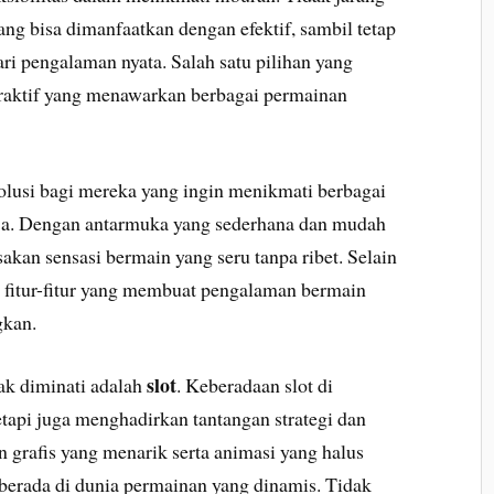
ng bisa dimanfaatkan dengan efektif, sambil tetap
ri pengalaman nyata. Salah satu pilihan yang
eraktif yang menawarkan berbagai permainan
olusi bagi mereka yang ingin menikmati berbagai
aja. Dengan antarmuka yang sederhana dan mudah
akan sensasi bermain yang seru tanpa ribet. Selain
an fitur-fitur yang membuat pengalaman bermain
gkan.
slot
ak diminati adalah
. Keberadaan slot di
etapi juga menghadirkan tantangan strategi dan
 grafis yang menarik serta animasi yang halus
erada di dunia permainan yang dinamis. Tidak