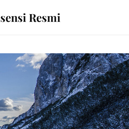
isensi Resmi