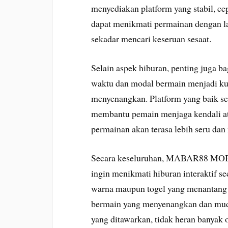
menyediakan platform yang stabil, ce
dapat menikmati permainan dengan la
sekadar mencari keseruan sesaat.
Selain aspek hiburan, penting juga b
waktu dan modal bermain menjadi kun
menyenangkan. Platform yang baik se
membantu pemain menjaga kendali atas
permainan akan terasa lebih seru d
Secara keseluruhan, MABAR88 MOBIL
ingin menikmati hiburan interaktif sec
warna maupun togel yang menantang 
bermain yang menyenangkan dan mu
yang ditawarkan, tidak heran banyak o