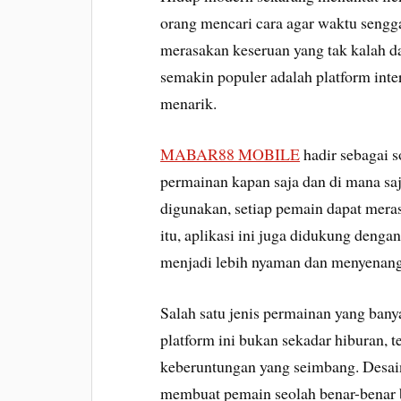
orang mencari cara agar waktu sengga
merasakan keseruan yang tak kalah da
semakin populer adalah platform int
menarik.
MABAR88 MOBILE
hadir sebagai s
permainan kapan saja dan di mana s
digunakan, setiap pemain dapat meras
itu, aplikasi ini juga didukung deng
menjadi lebih nyaman dan menyenan
Salah satu jenis permainan yang bany
platform ini bukan sekadar hiburan, t
keberuntungan yang seimbang. Desain
membuat pemain seolah benar-benar b