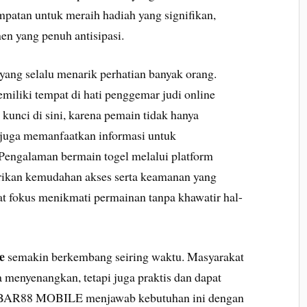
mpatan untuk meraih hadiah yang signifikan,
en yang penuh antisipasi.
yang selalu menarik perhatian banyak orang.
emiliki tempat di hati penggemar judi online
 kunci di sini, karena pemain tidak hanya
 juga memanfaatkan informasi untuk
engalaman bermain togel melalui platform
an kemudahan akses serta keamanan yang
at fokus menikmati permainan tanpa khawatir hal-
e
semakin berkembang seiring waktu. Masyarakat
a menyenangkan, tetapi juga praktis dan dapat
MABAR88 MOBILE menjawab kebutuhan ini dengan