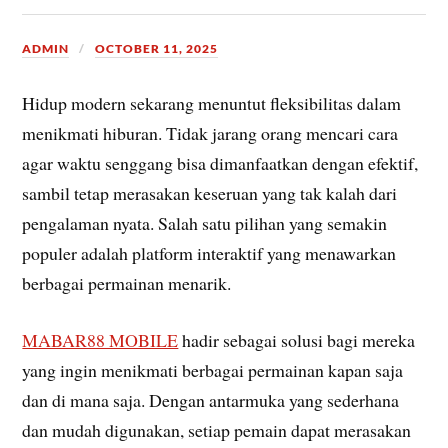
ADMIN
OCTOBER 11, 2025
Hidup modern sekarang menuntut fleksibilitas dalam
menikmati hiburan. Tidak jarang orang mencari cara
agar waktu senggang bisa dimanfaatkan dengan efektif,
sambil tetap merasakan keseruan yang tak kalah dari
pengalaman nyata. Salah satu pilihan yang semakin
populer adalah platform interaktif yang menawarkan
berbagai permainan menarik.
MABAR88 MOBILE
hadir sebagai solusi bagi mereka
yang ingin menikmati berbagai permainan kapan saja
dan di mana saja. Dengan antarmuka yang sederhana
dan mudah digunakan, setiap pemain dapat merasakan