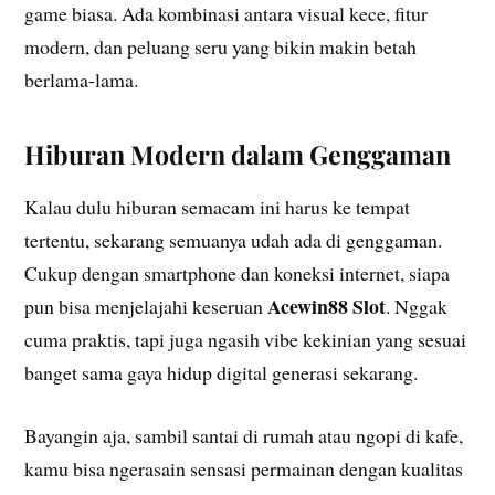
game biasa. Ada kombinasi antara visual kece, fitur
modern, dan peluang seru yang bikin makin betah
berlama-lama.
Hiburan Modern dalam Genggaman
Kalau dulu hiburan semacam ini harus ke tempat
tertentu, sekarang semuanya udah ada di genggaman.
Cukup dengan smartphone dan koneksi internet, siapa
Acewin88 Slot
pun bisa menjelajahi keseruan
. Nggak
cuma praktis, tapi juga ngasih vibe kekinian yang sesuai
banget sama gaya hidup digital generasi sekarang.
Bayangin aja, sambil santai di rumah atau ngopi di kafe,
kamu bisa ngerasain sensasi permainan dengan kualitas