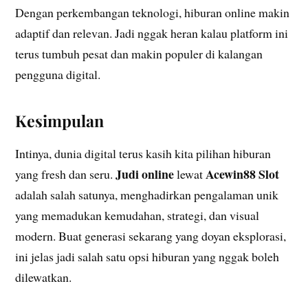
Dengan perkembangan teknologi, hiburan online makin
adaptif dan relevan. Jadi nggak heran kalau platform ini
terus tumbuh pesat dan makin populer di kalangan
pengguna digital.
Kesimpulan
Intinya, dunia digital terus kasih kita pilihan hiburan
Judi online
Acewin88 Slot
yang fresh dan seru.
lewat
adalah salah satunya, menghadirkan pengalaman unik
yang memadukan kemudahan, strategi, dan visual
modern. Buat generasi sekarang yang doyan eksplorasi,
ini jelas jadi salah satu opsi hiburan yang nggak boleh
dilewatkan.