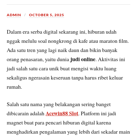
ADMIN
OCTOBER 5, 2025
Dalam era serba digital sekarang ini, hiburan udah
nggak melulu soal nongkrong di kafe atau maraton film.
Ada satu tren yang lagi naik daun dan bikin banyak
judi online
orang penasaran, yaitu dunia
. Aktivitas ini
jadi salah satu cara unik buat mengisi waktu luang
sekaligus ngerasain keseruan tanpa harus ribet keluar
rumah.
Salah satu nama yang belakangan sering banget
Acewin88 Slot
dibicarain adalah
. Platform ini jadi
magnet buat para pencari hiburan digital karena
menghadirkan pengalaman yang lebih dari sekadar main