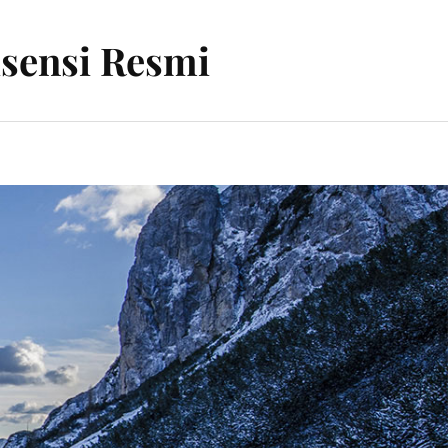
isensi Resmi