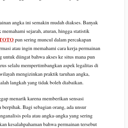
rmainan angka ini semakin mudah diakses. Banyak
k memahami sejarah, aturan, hingga statistik
 TOTO
pun sering muncul dalam percakapan
rmasi atau ingin memahami cara kerja permainan
ng untuk diingat bahwa akses ke situs mana pun
harus selalu mempertimbangkan aspek legalitas di
ilayah mengizinkan praktik taruhan angka,
alah langkah yang tidak boleh diabaikan.
anggap menarik karena memberikan sensasi
berpihak. Bagi sebagian orang, ada unsur
nganalisis pola atau angka-angka yang sering
kan kesalahpahaman bahwa permainan tersebut