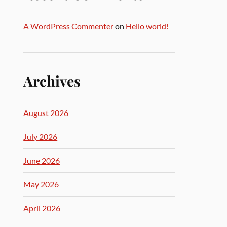
A WordPress Commenter
on
Hello world!
Archives
August 2026
July 2026
June 2026
May 2026
April 2026