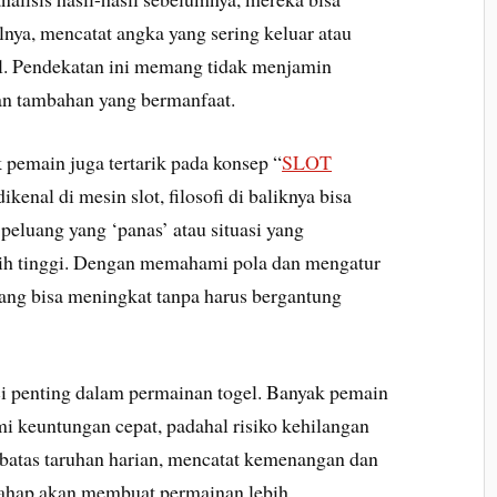
ya, mencatat angka yang sering keluar atau
. Pendekatan ini memang tidak menjamin
an tambahan yang bermanfaat.
 pemain juga tertarik pada konsep “
SLOT
dikenal di mesin slot, filosofi di baliknya bisa
peluang yang ‘panas’ atau situasi yang
ih tinggi. Dengan memahami pola dan mengatur
nang bisa meningkat tanpa harus bergantung
 penting dalam permainan togel. Banyak pemain
mi keuntungan cepat, padahal risiko kehilangan
 batas taruhan harian, mencatat kemenangan dan
rtahap akan membuat permainan lebih