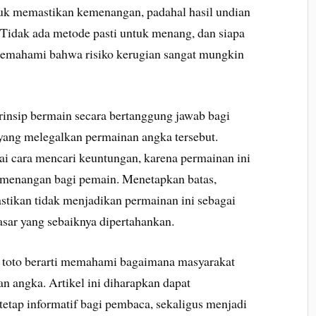
ntuk memastikan kemenangan, padahal hasil undian
 Tidak ada metode pasti untuk menang, dan siapa
 memahami bahwa risiko kerugian sangat mungkin
rinsip bermain secara bertanggung jawab bagi
 yang melegalkan permainan angka tersebut.
i cara mencari keuntungan, karena permainan ini
emenangan bagi pemain. Menetapkan batas,
stikan tidak menjadikan permainan ini sebagai
asar yang sebaiknya dipertahankan.
 toto berarti memahami bagaimana masyarakat
n angka. Artikel ini diharapkan dapat
tap informatif bagi pembaca, sekaligus menjadi