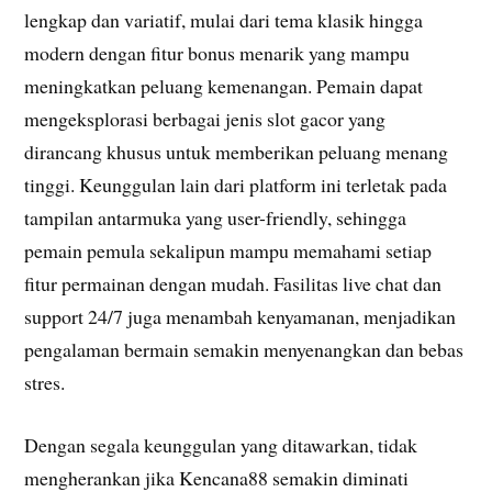
lengkap dan variatif, mulai dari tema klasik hingga
modern dengan fitur bonus menarik yang mampu
meningkatkan peluang kemenangan. Pemain dapat
mengeksplorasi berbagai jenis slot gacor yang
dirancang khusus untuk memberikan peluang menang
tinggi. Keunggulan lain dari platform ini terletak pada
tampilan antarmuka yang user-friendly, sehingga
pemain pemula sekalipun mampu memahami setiap
fitur permainan dengan mudah. Fasilitas live chat dan
support 24/7 juga menambah kenyamanan, menjadikan
pengalaman bermain semakin menyenangkan dan bebas
stres.
Dengan segala keunggulan yang ditawarkan, tidak
mengherankan jika Kencana88 semakin diminati