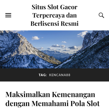
Situs Slot Gacor
Terpercaya dan
Berlisensi Resmi
TAG:
KENCANA88
Maksimalkan Kemenangan
dengan Memahami Pola Slot