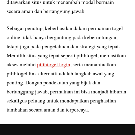
ditawarkan situs untuk menambah modal bermain
secara aman dan bertanggung jawab.
Sebagai penutup, keberhasilan dalam permainan togel
online tidak hanya bergantung pada keberuntungan,
tetapi juga pada pengetahuan dan strategi yang tepat.
Memilih situs yang tepat seperti pilihtogel, memastikan
akses melalui
pilihtogel login
, serta memanfaatkan
pilihtogel link alternatif adalah langkah awal yang
penting. Dengan pendekatan yang bijak dan
bertanggung jawab, permainan ini bisa menjadi hiburan
sekaligus peluang untuk mendapatkan penghasilan
tambahan secara aman dan terpercaya.