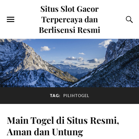
Situs Slot Gacor
Terpercaya dan
Berlisensi Resmi
TAG:
PILIHTOGEL
Main Togel di Situs Resmi,
Aman dan Untung