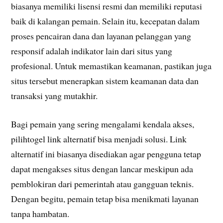
biasanya memiliki lisensi resmi dan memiliki reputasi
baik di kalangan pemain. Selain itu, kecepatan dalam
proses pencairan dana dan layanan pelanggan yang
responsif adalah indikator lain dari situs yang
profesional. Untuk memastikan keamanan, pastikan juga
situs tersebut menerapkan sistem keamanan data dan
transaksi yang mutakhir.
Bagi pemain yang sering mengalami kendala akses,
pilihtogel link alternatif bisa menjadi solusi. Link
alternatif ini biasanya disediakan agar pengguna tetap
dapat mengakses situs dengan lancar meskipun ada
pemblokiran dari pemerintah atau gangguan teknis.
Dengan begitu, pemain tetap bisa menikmati layanan
tanpa hambatan.