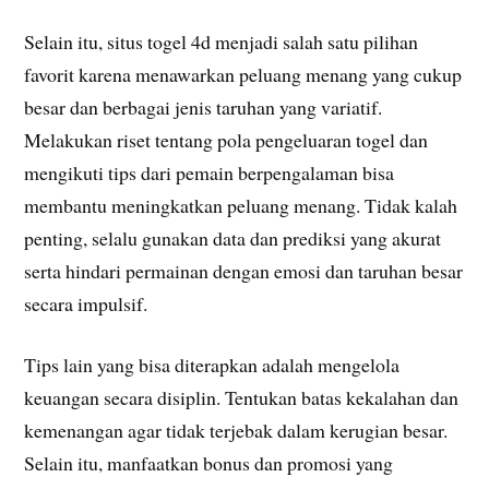
Selain itu, situs togel 4d menjadi salah satu pilihan
favorit karena menawarkan peluang menang yang cukup
besar dan berbagai jenis taruhan yang variatif.
Melakukan riset tentang pola pengeluaran togel dan
mengikuti tips dari pemain berpengalaman bisa
membantu meningkatkan peluang menang. Tidak kalah
penting, selalu gunakan data dan prediksi yang akurat
serta hindari permainan dengan emosi dan taruhan besar
secara impulsif.
Tips lain yang bisa diterapkan adalah mengelola
keuangan secara disiplin. Tentukan batas kekalahan dan
kemenangan agar tidak terjebak dalam kerugian besar.
Selain itu, manfaatkan bonus dan promosi yang