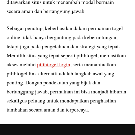
ditawarkan situs untuk menambah modal bermain
secara aman dan bertanggung jawab.
Sebagai penutup, keberhasilan dalam permainan togel
online tidak hanya bergantung pada keberuntungan,
tetapi juga pada pengetahuan dan strategi yang tepat.
Memilih situs yang tepat seperti pilihtogel, memastikan
akses melalui
pilihtogel login
, serta memanfaatkan
pilihtogel link alternatif adalah langkah awal yang
penting. Dengan pendekatan yang bijak dan
bertanggung jawab, permainan ini bisa menjadi hiburan
sekaligus peluang untuk mendapatkan penghasilan
tambahan secara aman dan terpercaya.