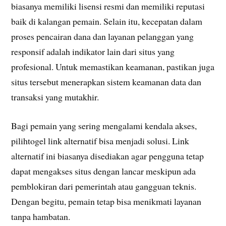
biasanya memiliki lisensi resmi dan memiliki reputasi
baik di kalangan pemain. Selain itu, kecepatan dalam
proses pencairan dana dan layanan pelanggan yang
responsif adalah indikator lain dari situs yang
profesional. Untuk memastikan keamanan, pastikan juga
situs tersebut menerapkan sistem keamanan data dan
transaksi yang mutakhir.
Bagi pemain yang sering mengalami kendala akses,
pilihtogel link alternatif bisa menjadi solusi. Link
alternatif ini biasanya disediakan agar pengguna tetap
dapat mengakses situs dengan lancar meskipun ada
pemblokiran dari pemerintah atau gangguan teknis.
Dengan begitu, pemain tetap bisa menikmati layanan
tanpa hambatan.