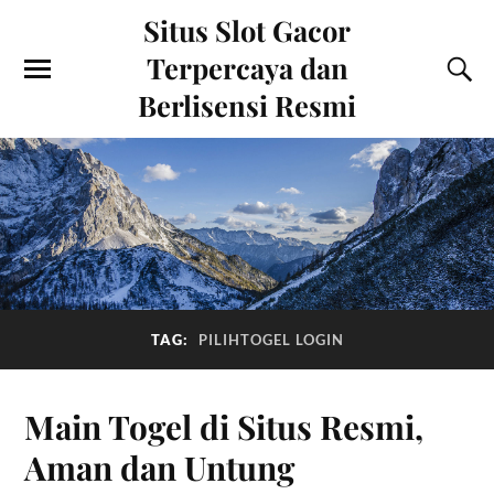
Situs Slot Gacor
Terpercaya dan
Berlisensi Resmi
TAG:
PILIHTOGEL LOGIN
Main Togel di Situs Resmi,
Aman dan Untung