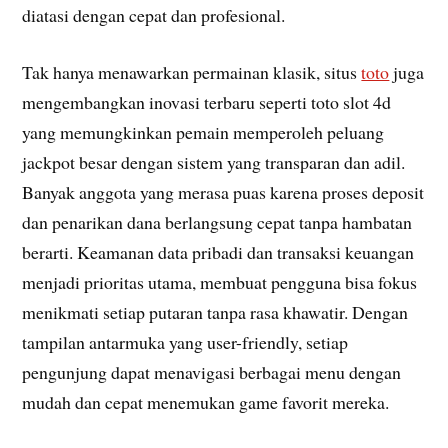
diatasi dengan cepat dan profesional.
Tak hanya menawarkan permainan klasik, situs
toto
juga
mengembangkan inovasi terbaru seperti toto slot 4d
yang memungkinkan pemain memperoleh peluang
jackpot besar dengan sistem yang transparan dan adil.
Banyak anggota yang merasa puas karena proses deposit
dan penarikan dana berlangsung cepat tanpa hambatan
berarti. Keamanan data pribadi dan transaksi keuangan
menjadi prioritas utama, membuat pengguna bisa fokus
menikmati setiap putaran tanpa rasa khawatir. Dengan
tampilan antarmuka yang user-friendly, setiap
pengunjung dapat menavigasi berbagai menu dengan
mudah dan cepat menemukan game favorit mereka.