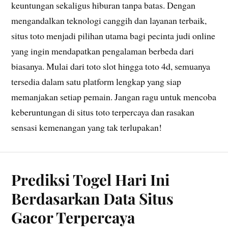
keuntungan sekaligus hiburan tanpa batas. Dengan
mengandalkan teknologi canggih dan layanan terbaik,
situs toto menjadi pilihan utama bagi pecinta judi online
yang ingin mendapatkan pengalaman berbeda dari
biasanya. Mulai dari toto slot hingga toto 4d, semuanya
tersedia dalam satu platform lengkap yang siap
memanjakan setiap pemain. Jangan ragu untuk mencoba
keberuntungan di situs toto terpercaya dan rasakan
sensasi kemenangan yang tak terlupakan!
Prediksi Togel Hari Ini
Berdasarkan Data Situs
Gacor Terpercaya