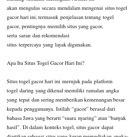
akan mengulas secara mendalam mengenai situs togel
gacor hari ini, termasuk penjelasan tentang togel
gacor, pentingnya memilih situs yang gacor,
serta saran dan rekomendasi
situs terpercaya yang layak digunakan.
Apa Itu Situs Togel Gacor Hari Ini?
Situs togel gacor hari ini merujuk pada platform
togel daring yang dikenal memiliki ramalan angka
yang tepat dan sering memberikan kemenangan besar
kepada penggunanya. Istilah “gacor” berasal dari
bahasa Jawa yang berarti “suara nyaring” atau “banyak
hasil”. Di dalam konteks togel, situs gacor dapat
diartikan sebagai situs yang kerap menyediakan angka-