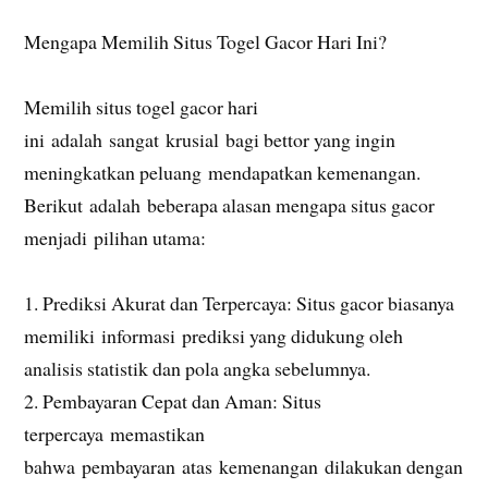
Mengapa Memilih Situs Togel Gacor Hari Ini?
Memilih situs togel gacor hari
ini adalah sangat krusial bagi bettor yang ingin
meningkatkan peluang mendapatkan kemenangan.
Berikut adalah beberapa alasan mengapa situs gacor
menjadi pilihan utama:
1. Prediksi Akurat dan Terpercaya: Situs gacor biasanya
memiliki informasi prediksi yang didukung oleh
analisis statistik dan pola angka sebelumnya.
2. Pembayaran Cepat dan Aman: Situs
terpercaya memastikan
bahwa pembayaran atas kemenangan dilakukan dengan