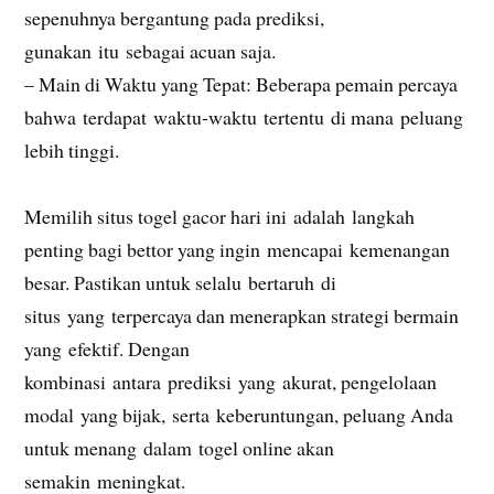
sepenuhnya bergantung pada prediksi,
gunakan itu sebagai acuan saja.
– Main di Waktu yang Tepat: Beberapa pemain percaya
bahwa terdapat waktu-waktu tertentu di mana peluang
lebih tinggi.
Memilih situs togel gacor hari ini adalah langkah
penting bagi bettor yang ingin mencapai kemenangan
besar. Pastikan untuk selalu bertaruh di
situs yang terpercaya dan menerapkan strategi bermain
yang efektif. Dengan
kombinasi antara prediksi yang akurat, pengelolaan
modal yang bijak, serta keberuntungan, peluang Anda
untuk menang dalam togel online akan
semakin meningkat.