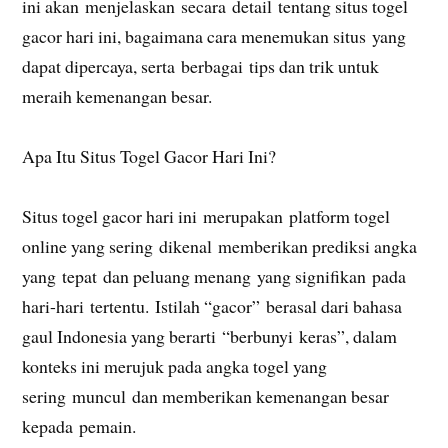
ini akan menjelaskan secara detail tentang situs togel
gacor hari ini, bagaimana cara menemukan situs yang
dapat dipercaya, serta berbagai tips dan trik untuk
meraih kemenangan besar.
Apa Itu Situs Togel Gacor Hari Ini?
Situs togel gacor hari ini merupakan platform togel
online yang sering dikenal memberikan prediksi angka
yang tepat dan peluang menang yang signifikan pada
hari-hari tertentu. Istilah “gacor” berasal dari bahasa
gaul Indonesia yang berarti “berbunyi keras”, dalam
konteks ini merujuk pada angka togel yang
sering muncul dan memberikan kemenangan besar
kepada pemain.