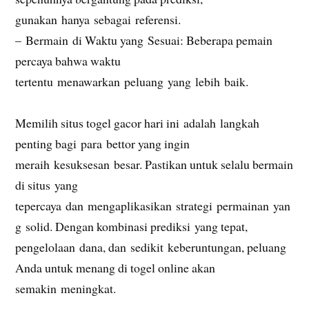
gunakan hanya sebagai referensi.
– Bermain di Waktu yang Sesuai: Beberapa pemain
percaya bahwa waktu
tertentu menawarkan peluang yang lebih baik.
Memilih situs togel gacor hari ini adalah langkah
penting bagi para bettor yang ingin
meraih kesuksesan besar. Pastikan untuk selalu bermain
di situs yang
tepercaya dan mengaplikasikan strategi permainan yan
g solid. Dengan kombinasi prediksi yang tepat,
pengelolaan dana, dan sedikit keberuntungan, peluang
Anda untuk menang di togel online akan
semakin meningkat.