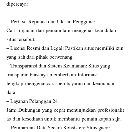
dipercaya:
– Periksa Reputasi dan Ulasan Pengguna:
Cari tinjauan dari pemain lain mengenai keandalan
situs tersebut.
– Lisensi Resmi dan Legal: Pastikan situs memiliki izin
yang sah dari pihak berwenang.
– Transparansi dan Sistem Keamanan: Situs yang
transparan biasanya memberikan informasi
lengkap mengenai cara pembayaran dan keamanan
data.
– Layanan Pelanggan 24
Jam: Dukungan yang cepat menunjukkan profesionalit
as dan kesediaan untuk membantu pemain kapan saja.
– Pembaruan Data Secara Konsisten: Situs gacor