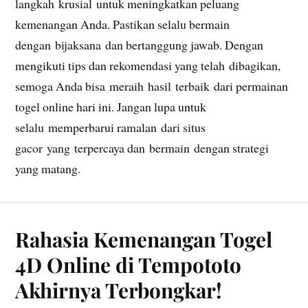
langkah krusial untuk meningkatkan peluang
kemenangan Anda. Pastikan selalu bermain
dengan bijaksana dan bertanggung jawab. Dengan
mengikuti tips dan rekomendasi yang telah dibagikan,
semoga Anda bisa meraih hasil terbaik dari permainan
togel online hari ini. Jangan lupa untuk
selalu memperbarui ramalan dari situs
gacor yang terpercaya dan bermain dengan strategi
yang matang.
Rahasia Kemenangan Togel
4D Online di Tempototo
Akhirnya Terbongkar!