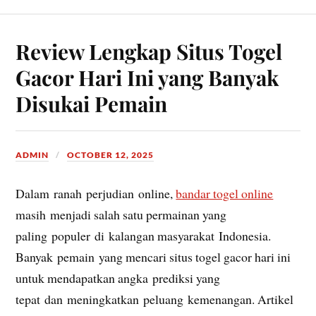
Review Lengkap Situs Togel
Gacor Hari Ini yang Banyak
Disukai Pemain
ADMIN
OCTOBER 12, 2025
Dalam ranah perjudian online,
bandar togel online
masih menjadi salah satu permainan yang
paling populer di kalangan masyarakat Indonesia.
Banyak pemain yang mencari situs togel gacor hari ini
untuk mendapatkan angka prediksi yang
tepat dan meningkatkan peluang kemenangan. Artikel