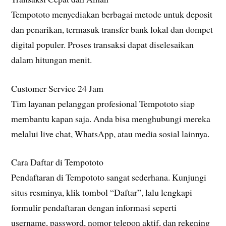
Tempototo menyediakan berbagai metode untuk deposit
dan penarikan, termasuk transfer bank lokal dan dompet
digital populer. Proses transaksi dapat diselesaikan
dalam hitungan menit.
Customer Service 24 Jam
Tim layanan pelanggan profesional Tempototo siap
membantu kapan saja. Anda bisa menghubungi mereka
melalui live chat, WhatsApp, atau media sosial lainnya.
Cara Daftar di Tempototo
Pendaftaran di Tempototo sangat sederhana. Kunjungi
situs resminya, klik tombol “Daftar”, lalu lengkapi
formulir pendaftaran dengan informasi seperti
username, password, nomor telepon aktif, dan rekening