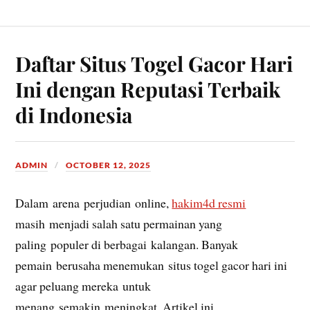
Daftar Situs Togel Gacor Hari
Ini dengan Reputasi Terbaik
di Indonesia
ADMIN
OCTOBER 12, 2025
Dalam arena perjudian online,
hakim4d resmi
masih menjadi salah satu permainan yang
paling populer di berbagai kalangan. Banyak
pemain berusaha menemukan situs togel gacor hari ini
agar peluang mereka untuk
menang semakin meningkat. Artikel ini