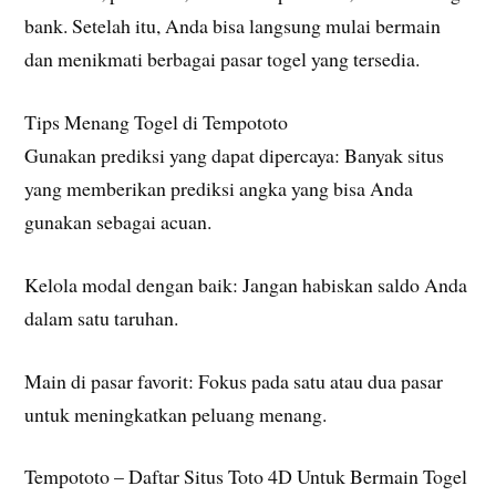
bank. Setelah itu, Anda bisa langsung mulai bermain
dan menikmati berbagai pasar togel yang tersedia.
Tips Menang Togel di Tempototo
Gunakan prediksi yang dapat dipercaya: Banyak situs
yang memberikan prediksi angka yang bisa Anda
gunakan sebagai acuan.
Kelola modal dengan baik: Jangan habiskan saldo Anda
dalam satu taruhan.
Main di pasar favorit: Fokus pada satu atau dua pasar
untuk meningkatkan peluang menang.
Tempototo – Daftar Situs Toto 4D Untuk Bermain Togel