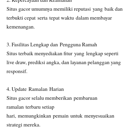
Situs gacor umumnya memiliki reputasi yang baik dan
terbukti cepat serta tepat waktu dalam membayar
kemenangan.
3. Fasilitas Lengkap dan Pengguna Ramah
Situs terbaik menyediakan fitur yang lengkap seperti
live draw, prediksi angka, dan layanan pelanggan yang
responsif.
4. Update Ramalan Harian
Situs gacor selalu memberikan pembaruan
ramalan terbaru setiap
hari, memungkinkan pemain untuk menyesuaikan
strategi mereka.