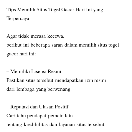
Tips Memilih Situs Togel Gacor Hari Ini yang
Terpercaya
Agar tidak merasa kecewa,
berikut ini beberapa saran dalam memilih situs togel
gacor hari ini:
– Memiliki Lisensi Resmi
Pastikan situs tersebut mendapatkan izin resmi
dari lembaga yang berwenang.
– Reputasi dan Ulasan Positif
Cari tahu pendapat pemain lain
tentang kredibilitas dan layanan situs tersebut.