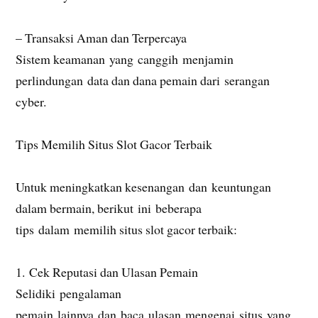
– Transaksi Aman dan Terpercaya
Sistem keamanan yang canggih menjamin
perlindungan data dan dana pemain dari serangan
cyber.
Tips Memilih Situs Slot Gacor Terbaik
Untuk meningkatkan kesenangan dan keuntungan
dalam bermain, berikut ini beberapa
tips dalam memilih situs slot gacor terbaik:
1. Cek Reputasi dan Ulasan Pemain
Selidiki pengalaman
pemain lainnya dan baca ulasan mengenai situs yang