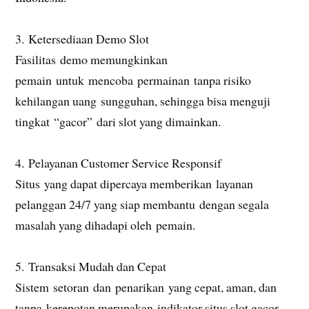
3. Ketersediaan Demo Slot
Fasilitas demo memungkinkan
pemain untuk mencoba permainan tanpa risiko
kehilangan uang sungguhan, sehingga bisa menguji
tingkat “gacor” dari slot yang dimainkan.
4. Pelayanan Customer Service Responsif
Situs yang dapat dipercaya memberikan layanan
pelanggan 24/7 yang siap membantu dengan segala
masalah yang dihadapi oleh pemain.
5. Transaksi Mudah dan Cepat
Sistem setoran dan penarikan yang cepat, aman, dan
tanpa kerepotan merupakan indikator situs slot gacor