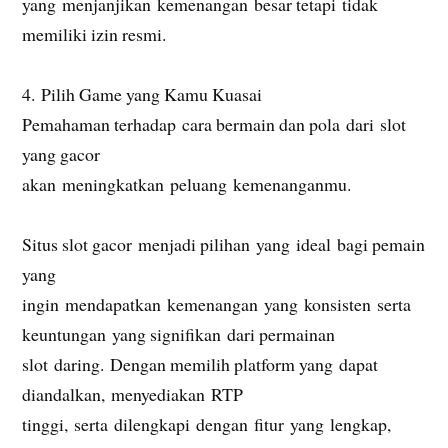
yang menjanjikan kemenangan besar tetapi tidak
memiliki izin resmi.
4. Pilih Game yang Kamu Kuasai
Pemahaman terhadap cara bermain dan pola dari slot
yang gacor
akan meningkatkan peluang kemenanganmu.
Situs slot gacor menjadi pilihan yang ideal bagi pemain
yang
ingin mendapatkan kemenangan yang konsisten serta
keuntungan yang signifikan dari permainan
slot daring. Dengan memilih platform yang dapat
diandalkan, menyediakan RTP
tinggi, serta dilengkapi dengan fitur yang lengkap,