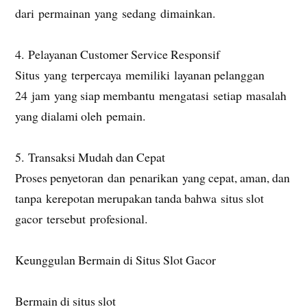
dari permainan yang sedang dimainkan.
4. Pelayanan Customer Service Responsif
Situs yang terpercaya memiliki layanan pelanggan
24 jam yang siap membantu mengatasi setiap masalah
yang dialami oleh pemain.
5. Transaksi Mudah dan Cepat
Proses penyetoran dan penarikan yang cepat, aman, dan
tanpa kerepotan merupakan tanda bahwa situs slot
gacor tersebut profesional.
Keunggulan Bermain di Situs Slot Gacor
Bermain di situs slot