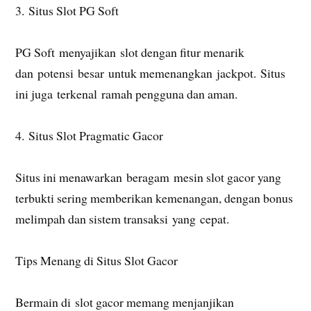
3. Situs Slot PG Soft
PG Soft menyajikan slot dengan fitur menarik
dan potensi besar untuk memenangkan jackpot. Situs
ini juga terkenal ramah pengguna dan aman.
4. Situs Slot Pragmatic Gacor
Situs ini menawarkan beragam mesin slot gacor yang
terbukti sering memberikan kemenangan, dengan bonus
melimpah dan sistem transaksi yang cepat.
Tips Menang di Situs Slot Gacor
Bermain di slot gacor memang menjanjikan