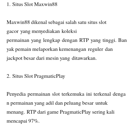
1. Situs Slot Maxwin88
Maxwin88 dikenal sebagai salah satu situs slot
gacor yang menyediakan koleksi
permainan yang lengkap dengan RTP yang tinggi. Ban
yak pemain melaporkan kemenangan reguler dan
jackpot besar dari mesin yang ditawarkan.
2. Situs Slot PragmaticPlay
Penyedia permainan slot terkemuka ini terkenal denga
n permainan yang adil dan peluang besar untuk
menang. RTP dari game PragmaticPlay sering kali
mencapai 97%.