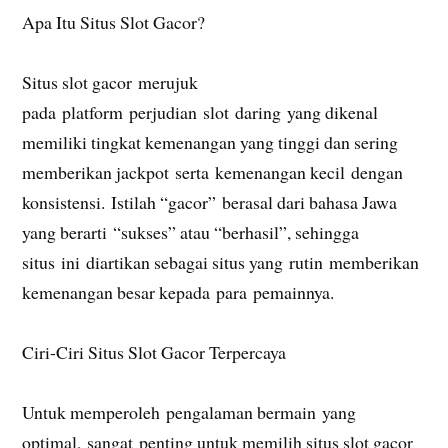
Apa Itu Situs Slot Gacor?
Situs slot gacor merujuk
pada platform perjudian slot daring yang dikenal
memiliki tingkat kemenangan yang tinggi dan sering
memberikan jackpot serta kemenangan kecil dengan
konsistensi. Istilah “gacor” berasal dari bahasa Jawa
yang berarti “sukses” atau “berhasil”, sehingga
situs ini diartikan sebagai situs yang rutin memberikan
kemenangan besar kepada para pemainnya.
Ciri-Ciri Situs Slot Gacor Terpercaya
Untuk memperoleh pengalaman bermain yang
optimal, sangat penting untuk memilih situs slot gacor