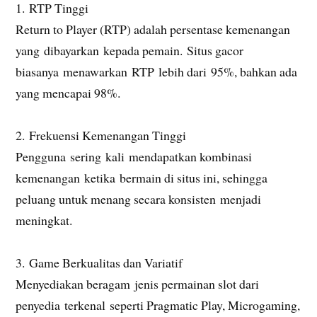
1. RTP Tinggi
Return to Player (RTP) adalah persentase kemenangan
yang dibayarkan kepada pemain. Situs gacor
biasanya menawarkan RTP lebih dari 95%, bahkan ada
yang mencapai 98%.
2. Frekuensi Kemenangan Tinggi
Pengguna sering kali mendapatkan kombinasi
kemenangan ketika bermain di situs ini, sehingga
peluang untuk menang secara konsisten menjadi
meningkat.
3. Game Berkualitas dan Variatif
Menyediakan beragam jenis permainan slot dari
penyedia terkenal seperti Pragmatic Play, Microgaming,