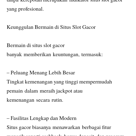
yang profesional.
Keunggulan Bermain di Situs Slot Gacor
Bermain di situs slot gacor
banyak memberikan keuntungan, termasuk:
– Peluang Menang Lebih Besar
Tingkat kemenangan yang tinggi mempermudah
pemain dalam meraih jackpot atau
kemenangan secara rutin.
– Fasilitas Lengkap dan Modern
Situs gacor biasanya menawarkan berbagai fitur