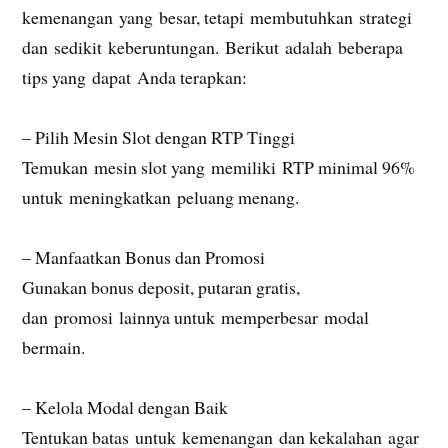
kemenangan yang besar, tetapi membutuhkan strategi
dan sedikit keberuntungan. Berikut adalah beberapa
tips yang dapat Anda terapkan:
– Pilih Mesin Slot dengan RTP Tinggi
Temukan mesin slot yang memiliki RTP minimal 96%
untuk meningkatkan peluang menang.
– Manfaatkan Bonus dan Promosi
Gunakan bonus deposit, putaran gratis,
dan promosi lainnya untuk memperbesar modal
bermain.
– Kelola Modal dengan Baik
Tentukan batas untuk kemenangan dan kekalahan agar