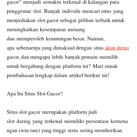
gacor” menjadi semakin terkenal di kalangan para
penggemar slot. Banyak individu mencari situs yang
menyediakan slot gacor sebagai pilihan terbaik untuk
meningkatkan kesempatan menang
dan memperoleh keuntungan besar. Namun,
apa sebenarnya yang dimaksud dengan situs
akun demo
gacor, dan mengapa lebih banyak pemain memilih
untuk bergabung dengan platform ini? Mari simak
pembahasan lengkap dalam artikel berikut ini!
Apa Itu Situs Slot Gacor?
Situs slot gacor merupakan platform judi
slot daring yang terkenal memiliki persentase kemena
ngan (win rate) yang tinggi serta sering memberikan