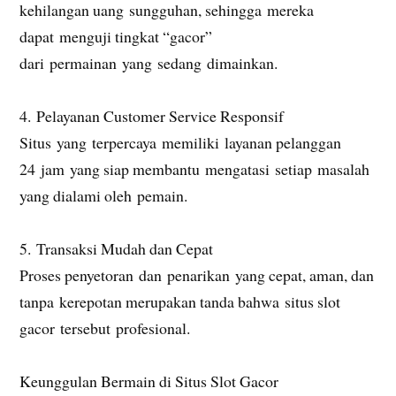
kehilangan uang sungguhan, sehingga mereka
dapat menguji tingkat “gacor”
dari permainan yang sedang dimainkan.
4. Pelayanan Customer Service Responsif
Situs yang terpercaya memiliki layanan pelanggan
24 jam yang siap membantu mengatasi setiap masalah
yang dialami oleh pemain.
5. Transaksi Mudah dan Cepat
Proses penyetoran dan penarikan yang cepat, aman, dan
tanpa kerepotan merupakan tanda bahwa situs slot
gacor tersebut profesional.
Keunggulan Bermain di Situs Slot Gacor