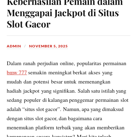
Keberhasilan Pemain dalam
Menggapai Jackpot di Situs
Slot Gacor
ADMIN
NOVEMBER 5, 2025
Dalam ranah perjudian online, popularitas permainan
bmw 777
semakin meningkat berkat akses yang
mudah dan potensi besar untuk memenangkan
hadiah jackpot yang signifikan. Salah satu istilah yang
sedang populer di kalangan penggemar permainan slot
adalah “situs slot gacor”. Namun, apa yang dimaksud
dengan situs slot gacor, dan bagaimana cara
menemukan platform terbaik yang akan memberikan
kemenangan secara konsisten? Mari kita telaah