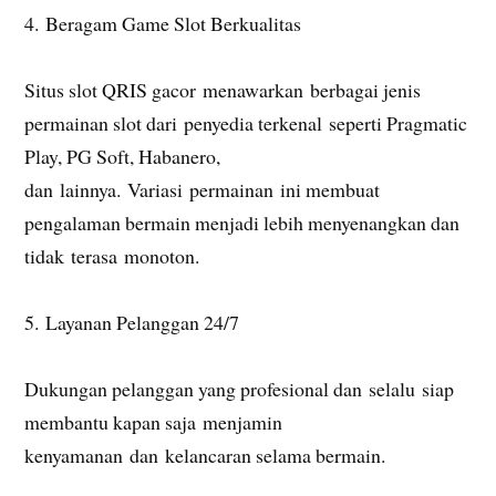
4. Beragam Game Slot Berkualitas
Situs slot QRIS gacor menawarkan berbagai jenis
permainan slot dari penyedia terkenal seperti Pragmatic
Play, PG Soft, Habanero,
dan lainnya. Variasi permainan ini membuat
pengalaman bermain menjadi lebih menyenangkan dan
tidak terasa monoton.
5. Layanan Pelanggan 24/7
Dukungan pelanggan yang profesional dan selalu siap
membantu kapan saja menjamin
kenyamanan dan kelancaran selama bermain.