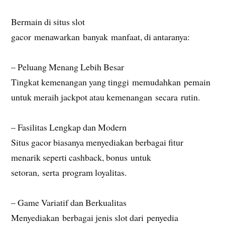
Bermain di situs slot
gacor menawarkan banyak manfaat, di antaranya:
– Peluang Menang Lebih Besar
Tingkat kemenangan yang tinggi memudahkan pemain
untuk meraih jackpot atau kemenangan secara rutin.
– Fasilitas Lengkap dan Modern
Situs gacor biasanya menyediakan berbagai fitur
menarik seperti cashback, bonus untuk
setoran, serta program loyalitas.
– Game Variatif dan Berkualitas
Menyediakan berbagai jenis slot dari penyedia