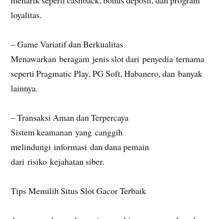
menarik seperti cashback, bonus deposit, dan program
loyalitas.
– Game Variatif dan Berkualitas
Menawarkan beragam jenis slot dari penyedia ternama
seperti Pragmatic Play, PG Soft, Habanero, dan banyak
lainnya.
– Transaksi Aman dan Terpercaya
Sistem keamanan yang canggih
melindungi informasi dan dana pemain
dari risiko kejahatan siber.
Tips Memilih Situs Slot Gacor Terbaik