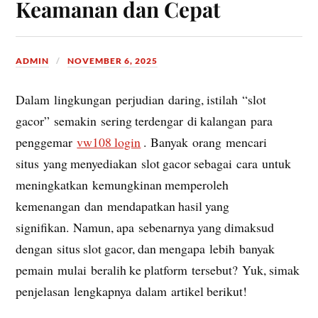
Keamanan dan Cepat
ADMIN
NOVEMBER 6, 2025
Dalam lingkungan perjudian daring, istilah “slot
gacor” semakin sering terdengar di kalangan para
penggemar
vw108 login
. Banyak orang mencari
situs yang menyediakan slot gacor sebagai cara untuk
meningkatkan kemungkinan memperoleh
kemenangan dan mendapatkan hasil yang
signifikan. Namun, apa sebenarnya yang dimaksud
dengan situs slot gacor, dan mengapa lebih banyak
pemain mulai beralih ke platform tersebut? Yuk, simak
penjelasan lengkapnya dalam artikel berikut!