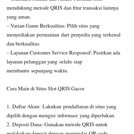
mendukung metode QRIS dan fitur transaksi lainnya
yang aman.
– Varian Game Berkualitas: Pilih situs yang
menyediakan permainan dari penyedia yang terkenal
dan berkualitas.
– Layanan Customer Service Responsif: Pastikan ada
layanan pelanggan yang selalu siap
membantu sepanjang waktu.
Cara Main di Situs Slot QRIS Gacor
1. Daftar Akun: Lakukan pendaftaran di situs yang
dipilih dengan mengisi informasi yang diperlukan.
2. Deposit Dana: Gunakan metode QRIS untuk
melakukan deposit dengan memindai QR code