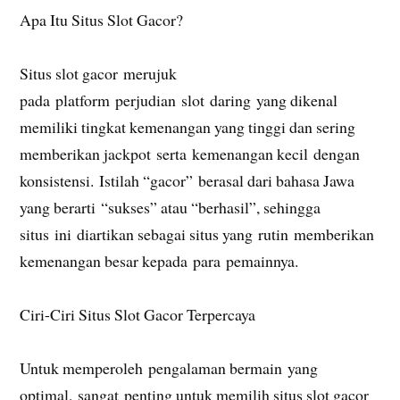
Apa Itu Situs Slot Gacor?
Situs slot gacor merujuk
pada platform perjudian slot daring yang dikenal
memiliki tingkat kemenangan yang tinggi dan sering
memberikan jackpot serta kemenangan kecil dengan
konsistensi. Istilah “gacor” berasal dari bahasa Jawa
yang berarti “sukses” atau “berhasil”, sehingga
situs ini diartikan sebagai situs yang rutin memberikan
kemenangan besar kepada para pemainnya.
Ciri-Ciri Situs Slot Gacor Terpercaya
Untuk memperoleh pengalaman bermain yang
optimal, sangat penting untuk memilih situs slot gacor