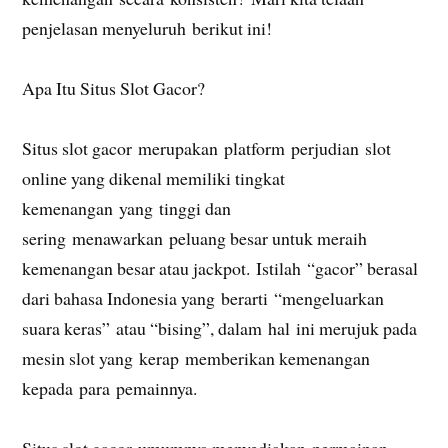
penjelasan menyeluruh berikut ini!
Apa Itu Situs Slot Gacor?
Situs slot gacor merupakan platform perjudian slot
online yang dikenal memiliki tingkat
kemenangan yang tinggi dan
sering menawarkan peluang besar untuk meraih
kemenangan besar atau jackpot. Istilah “gacor” berasal
dari bahasa Indonesia yang berarti “mengeluarkan
suara keras” atau “bising”, dalam hal ini merujuk pada
mesin slot yang kerap memberikan kemenangan
kepada para pemainnya.
Situs slot gacor umumnya menyediakan permainan