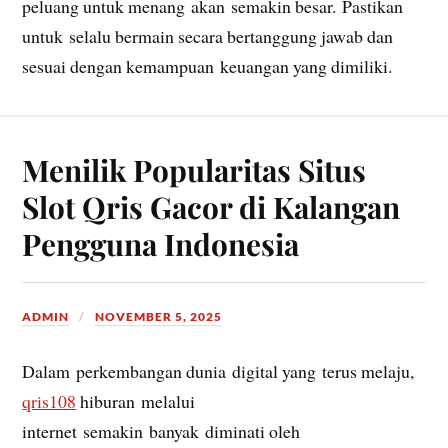
peluang untuk menang akan semakin besar. Pastikan
untuk selalu bermain secara bertanggung jawab dan
sesuai dengan kemampuan keuangan yang dimiliki.
Menilik Popularitas Situs
Slot Qris Gacor di Kalangan
Pengguna Indonesia
ADMIN
NOVEMBER 5, 2025
Dalam perkembangan dunia digital yang terus melaju,
qris108
hiburan melalui
internet semakin banyak diminati oleh