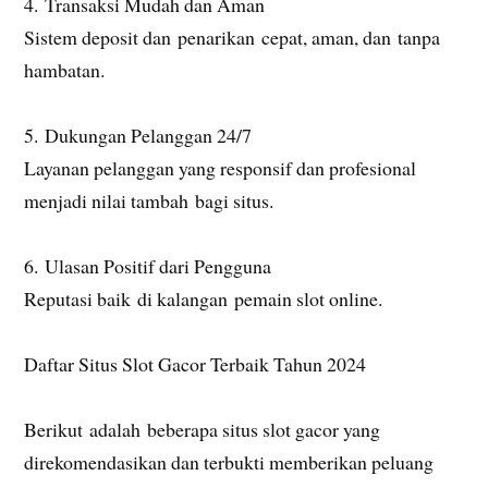
4. Transaksi Mudah dan Aman
Sistem deposit dan penarikan cepat, aman, dan tanpa
hambatan.
5. Dukungan Pelanggan 24/7
Layanan pelanggan yang responsif dan profesional
menjadi nilai tambah bagi situs.
6. Ulasan Positif dari Pengguna
Reputasi baik di kalangan pemain slot online.
Daftar Situs Slot Gacor Terbaik Tahun 2024
Berikut adalah beberapa situs slot gacor yang
direkomendasikan dan terbukti memberikan peluang