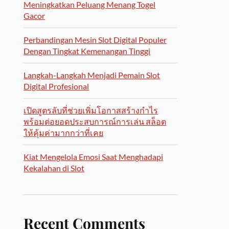
Meningkatkan Peluang Menang Togel
Gacor
Perbandingan Mesin Slot Digital Populer
Dengan Tingkat Kemenangan Tinggi
Langkah-Langkah Menjadi Pemain Slot
Digital Profesional
เปิดสูตรลับที่ช่วยเพิ่มโอกาสสร้างกำไร
พร้อมต่อยอดประสบการณ์การเล่น สล็อต
ให้คุ้มค่ามากกว่าที่เคย
Kiat Mengelola Emosi Saat Menghadapi
Kekalahan di Slot
Recent Comments