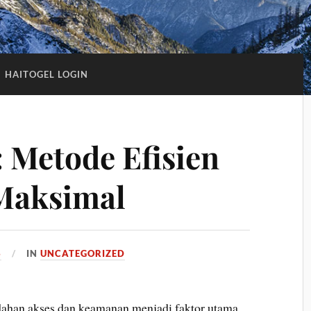
:
HAITOGEL LOGIN
: Metode Efisien
 Maksimal
6
IN
UNCATEGORIZED
dahan akses dan keamanan menjadi faktor utama