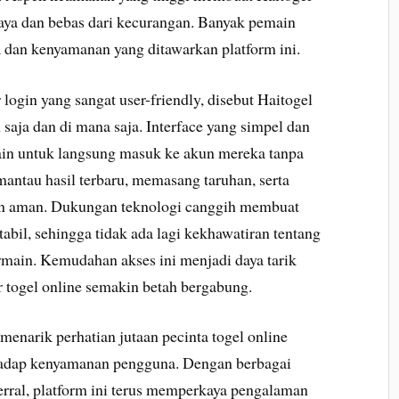
aya dan bebas dari kecurangan. Banyak pemain
a dan kenyamanan yang ditawarkan platform ini.
 login yang sangat user-friendly, disebut Haitogel
aja dan di mana saja. Interface yang simpel dan
ain untuk langsung masuk ke akun mereka tanpa
memantau hasil terbaru, memasang taruhan, serta
an aman. Dukungan teknologi canggih membuat
tabil, sehingga tidak ada lagi kekhawatiran tentang
rmain. Kemudahan akses ini menjadi daya tarik
togel online semakin betah bergabung.
 menarik perhatian jutaan pecinta togel online
hadap kenyamanan pengguna. Dengan berbagai
erral, platform ini terus memperkaya pengalaman