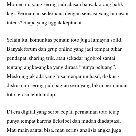
Momen itu yang sering jadi alasan banyak orang balik
lagi. Permainan sederhana dengan sensasi yang lumayan
intens? Siapa yang nggak kepincut.
Selain itu, komunitas pemain toto juga lumayan solid.
Banyak forum dan grup online yang jadi tempat tukar
pendapat, sharing trik, atau sekadar ngobrol santai
tentang angka-angka yang dirasa “punya peluang”.
Meski nggak ada yang bisa menjamin hasil, diskusi-
diskusi ini sering jadi bagian seru yang bikin permainan
toto terasa lebih hidup.
Di era digital yang serba cepat, permainan toto tetap
punya tempat karena fleksibel dan mudah diadaptasi.
Mau main santai bisa, mau serius analisis angka juga