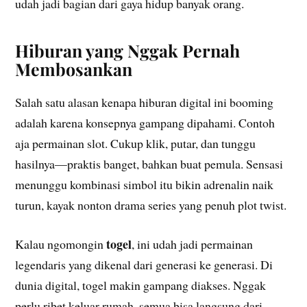
udah jadi bagian dari gaya hidup banyak orang.
Hiburan yang Nggak Pernah
Membosankan
Salah satu alasan kenapa hiburan digital ini booming
adalah karena konsepnya gampang dipahami. Contoh
aja permainan slot. Cukup klik, putar, dan tunggu
hasilnya—praktis banget, bahkan buat pemula. Sensasi
menunggu kombinasi simbol itu bikin adrenalin naik
turun, kayak nonton drama series yang penuh plot twist.
togel
Kalau ngomongin
, ini udah jadi permainan
legendaris yang dikenal dari generasi ke generasi. Di
dunia digital, togel makin gampang diakses. Nggak
perlu ribet keluar rumah, semua bisa langsung dari