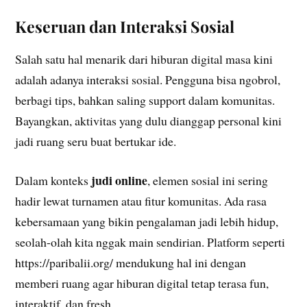
Keseruan dan Interaksi Sosial
Salah satu hal menarik dari hiburan digital masa kini
adalah adanya interaksi sosial. Pengguna bisa ngobrol,
berbagi tips, bahkan saling support dalam komunitas.
Bayangkan, aktivitas yang dulu dianggap personal kini
jadi ruang seru buat bertukar ide.
judi online
Dalam konteks
, elemen sosial ini sering
hadir lewat turnamen atau fitur komunitas. Ada rasa
kebersamaan yang bikin pengalaman jadi lebih hidup,
seolah-olah kita nggak main sendirian. Platform seperti
https://paribalii.org/ mendukung hal ini dengan
memberi ruang agar hiburan digital tetap terasa fun,
interaktif, dan fresh.