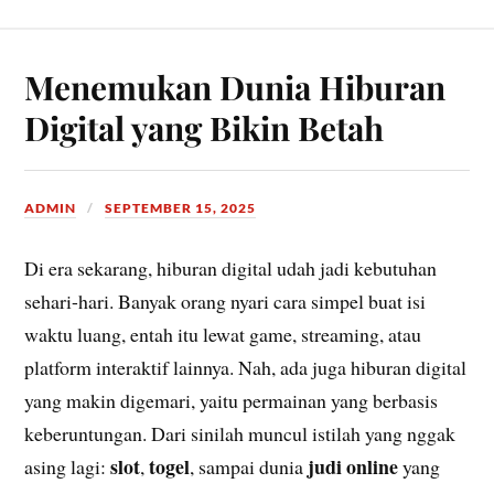
Menemukan Dunia Hiburan
Digital yang Bikin Betah
ADMIN
SEPTEMBER 15, 2025
Di era sekarang, hiburan digital udah jadi kebutuhan
sehari-hari. Banyak orang nyari cara simpel buat isi
waktu luang, entah itu lewat game, streaming, atau
platform interaktif lainnya. Nah, ada juga hiburan digital
yang makin digemari, yaitu permainan yang berbasis
keberuntungan. Dari sinilah muncul istilah yang nggak
slot
togel
judi online
asing lagi:
,
, sampai dunia
yang