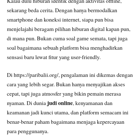
Kalau dulu hiburan identik dengan aktivitas offline,
sekarang beda cerita. Dengan hanya bermodalkan
smartphone dan koneksi internet, siapa pun bisa
menjelajahi beragam pilihan hiburan digital kapan pun,
di mana pun. Bukan cuma soal game semata, tapi juga
soal bagaimana sebuah platform bisa menghadirkan
sensasi baru lewat fitur yang user-friendly.
Di https://paribalii.org/, pengalaman ini dikemas dengan
cara yang lebih segar. Bukan hanya menyajikan akses
cepat, tapi juga atmosfer yang bikin pemain merasa
judi online
nyaman. Di dunia
, kenyamanan dan
keamanan jadi kunci utama, dan platform semacam ini
benar-benar paham bagaimana menjaga kepercayaan
para penggunanya.