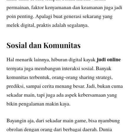
permainan, faktor kenyamanan dan keamanan juga jadi
poin penting. Apalagi buat generasi sekarang yang
melek digital, praktis adalah segalanya.
Sosial dan Komunitas
judi online
Hal menarik lainnya, hiburan digital kayak
ternyata juga membangun interaksi sosial. Banyak
komunitas terbentuk, orang-orang sharing strategi,
prediksi, sampai cerita menang besar. Jadi, bukan cuma
sekadar main, tapi juga ada aspek kebersamaan yang
bikin pengalaman makin kaya.
Bayangin aja, dari sekadar main game, bisa nyambung
obrolan dengan orang dari berbagai daerah. Dunia