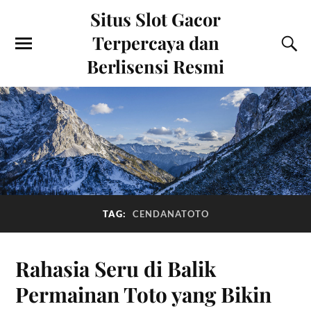
Situs Slot Gacor
Terpercaya dan
Berlisensi Resmi
TAG:
CENDANATOTO
Rahasia Seru di Balik
Permainan Toto yang Bikin