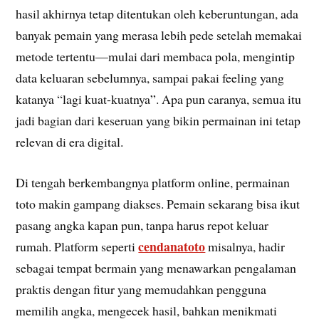
hasil akhirnya tetap ditentukan oleh keberuntungan, ada
banyak pemain yang merasa lebih pede setelah memakai
metode tertentu—mulai dari membaca pola, mengintip
data keluaran sebelumnya, sampai pakai feeling yang
katanya “lagi kuat-kuatnya”. Apa pun caranya, semua itu
jadi bagian dari keseruan yang bikin permainan ini tetap
relevan di era digital.
Di tengah berkembangnya platform online, permainan
toto makin gampang diakses. Pemain sekarang bisa ikut
pasang angka kapan pun, tanpa harus repot keluar
cendanatoto
rumah. Platform seperti
misalnya, hadir
sebagai tempat bermain yang menawarkan pengalaman
praktis dengan fitur yang memudahkan pengguna
memilih angka, mengecek hasil, bahkan menikmati