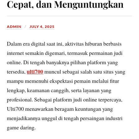
Cepat, dan Menguntungkan
ADMIN
JULY 4, 2025
Dalam era digital saat ini, aktivitas hiburan berbasis
internet semakin digemari, termasuk permainan judi
online. Di tengah banyaknya pilihan platform yang
ulti700
tersedia,
muncul sebagai salah satu situs yang
mampu memenuhi ekspektasi pemain melalui fitur
lengkap, keamanan canggih, serta layanan yang
profesional. Sebagai platform judi online terpercaya,
Ulti700 menawarkan beragam keuntungan yang
menjadikannya unggul di tengah persaingan industri
game daring.