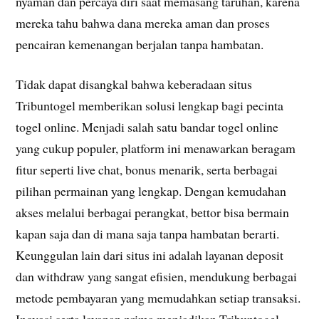
nyaman dan percaya diri saat memasang taruhan, karena
mereka tahu bahwa dana mereka aman dan proses
pencairan kemenangan berjalan tanpa hambatan.
Tidak dapat disangkal bahwa keberadaan situs
Tribuntogel memberikan solusi lengkap bagi pecinta
togel online. Menjadi salah satu bandar togel online
yang cukup populer, platform ini menawarkan beragam
fitur seperti live chat, bonus menarik, serta berbagai
pilihan permainan yang lengkap. Dengan kemudahan
akses melalui berbagai perangkat, bettor bisa bermain
kapan saja dan di mana saja tanpa hambatan berarti.
Keunggulan lain dari situs ini adalah layanan deposit
dan withdraw yang sangat efisien, mendukung berbagai
metode pembayaran yang memudahkan setiap transaksi.