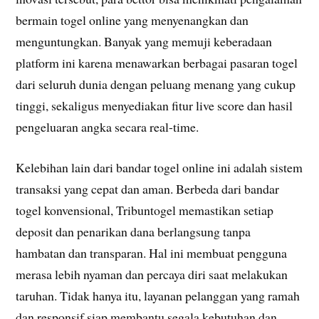
bermain togel online yang menyenangkan dan
menguntungkan. Banyak yang memuji keberadaan
platform ini karena menawarkan berbagai pasaran togel
dari seluruh dunia dengan peluang menang yang cukup
tinggi, sekaligus menyediakan fitur live score dan hasil
pengeluaran angka secara real-time.
Kelebihan lain dari bandar togel online ini adalah sistem
transaksi yang cepat dan aman. Berbeda dari bandar
togel konvensional, Tribuntogel memastikan setiap
deposit dan penarikan dana berlangsung tanpa
hambatan dan transparan. Hal ini membuat pengguna
merasa lebih nyaman dan percaya diri saat melakukan
taruhan. Tidak hanya itu, layanan pelanggan yang ramah
dan responsif siap membantu segala kebutuhan dan