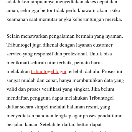
adalah kemampuannya menyediakan akses cepat dan
aman, sehingga bettor tidak perlu khawatir akan risiko
keamanan saat memutar angka keberuntungan mereka.
Selain menawarkan pengalaman bermain yang nyaman,
Tribuntogel juga dikenal dengan layanan customer
service yang responsif dan profesional. Untuk bisa
menikmati seluruh fitur terbaik, pemain harus
melakukan
tribuntogel login
terlebih dahulu. Proses ini
sangat mudah dan cepat, hanya membutuhkan data yang
valid dan proses verifikasi yang singkat. Jika belum
mendaftar, pengguna dapat melakukan Tribuntogel
daftar secara simpel melalui halaman resmi, yang
menyediakan panduan lengkap agar proses pendaftaran
berjalan lancar. Setelah terdaftar, bettor dapat