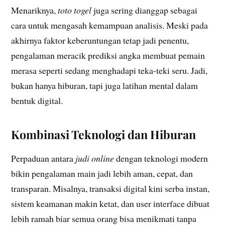
Menariknya,
toto togel
juga sering dianggap sebagai
cara untuk mengasah kemampuan analisis. Meski pada
akhirnya faktor keberuntungan tetap jadi penentu,
pengalaman meracik prediksi angka membuat pemain
merasa seperti sedang menghadapi teka-teki seru. Jadi,
bukan hanya hiburan, tapi juga latihan mental dalam
bentuk digital.
Kombinasi Teknologi dan Hiburan
Perpaduan antara
judi online
dengan teknologi modern
bikin pengalaman main jadi lebih aman, cepat, dan
transparan. Misalnya, transaksi digital kini serba instan,
sistem keamanan makin ketat, dan user interface dibuat
lebih ramah biar semua orang bisa menikmati tanpa