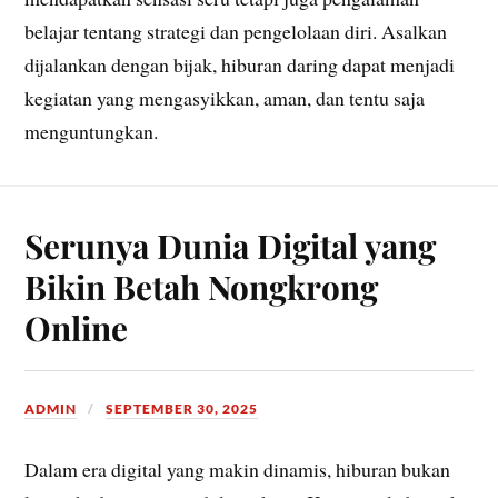
belajar tentang strategi dan pengelolaan diri. Asalkan
dijalankan dengan bijak, hiburan daring dapat menjadi
kegiatan yang mengasyikkan, aman, dan tentu saja
menguntungkan.
Serunya Dunia Digital yang
Bikin Betah Nongkrong
Online
ADMIN
SEPTEMBER 30, 2025
Dalam era digital yang makin dinamis, hiburan bukan