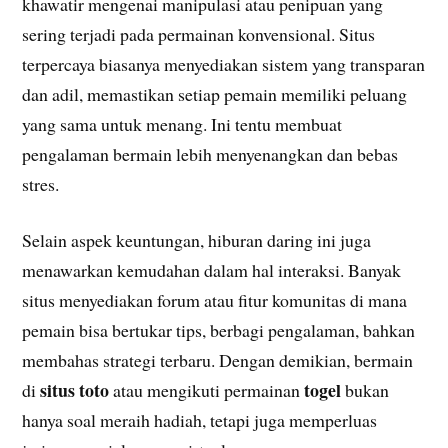
khawatir mengenai manipulasi atau penipuan yang
sering terjadi pada permainan konvensional. Situs
terpercaya biasanya menyediakan sistem yang transparan
dan adil, memastikan setiap pemain memiliki peluang
yang sama untuk menang. Ini tentu membuat
pengalaman bermain lebih menyenangkan dan bebas
stres.
Selain aspek keuntungan, hiburan daring ini juga
menawarkan kemudahan dalam hal interaksi. Banyak
situs menyediakan forum atau fitur komunitas di mana
pemain bisa bertukar tips, berbagi pengalaman, bahkan
membahas strategi terbaru. Dengan demikian, bermain
situs toto
togel
di
atau mengikuti permainan
bukan
hanya soal meraih hadiah, tetapi juga memperluas