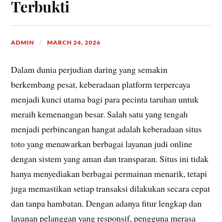
Terbukti
ADMIN
MARCH 24, 2026
Dalam dunia perjudian daring yang semakin
berkembang pesat, keberadaan platform terpercaya
menjadi kunci utama bagi para pecinta taruhan untuk
meraih kemenangan besar. Salah satu yang tengah
menjadi perbincangan hangat adalah keberadaan situs
toto yang menawarkan berbagai layanan judi online
dengan sistem yang aman dan transparan. Situs ini tidak
hanya menyediakan berbagai permainan menarik, tetapi
juga memastikan setiap transaksi dilakukan secara cepat
dan tanpa hambatan. Dengan adanya fitur lengkap dan
layanan pelanggan yang responsif, pengguna merasa