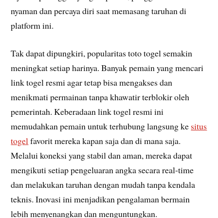
nyaman dan percaya diri saat memasang taruhan di
platform ini.
Tak dapat dipungkiri, popularitas toto togel semakin
meningkat setiap harinya. Banyak pemain yang mencari
link togel resmi agar tetap bisa mengakses dan
menikmati permainan tanpa khawatir terblokir oleh
pemerintah. Keberadaan link togel resmi ini
memudahkan pemain untuk terhubung langsung ke
situs
togel
favorit mereka kapan saja dan di mana saja.
Melalui koneksi yang stabil dan aman, mereka dapat
mengikuti setiap pengeluaran angka secara real-time
dan melakukan taruhan dengan mudah tanpa kendala
teknis. Inovasi ini menjadikan pengalaman bermain
lebih menyenangkan dan menguntungkan.