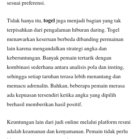
sesuai preferensi.
togel
Tidak hanya itu,
juga menjadi bagian yang tak
terpisahkan dari pengalaman hiburan daring. Togel
menawarkan keseruan berbeda dibanding permainan
lain karena mengandalkan strategi angka dan
keberuntungan. Banyak pemain tertarik dengan
kombinasi sederhana antara analisis pola dan insting,
sehingga setiap taruhan terasa lebih menantang dan
memacu adrenalin. Bahkan, beberapa pemain merasa
ada kepuasan tersendiri ketika angka yang dipilih
berhasil memberikan hasil positif.
Keuntungan lain dari judi online melalui platform resmi
adalah keamanan dan kenyamanan. Pemain tidak perlu