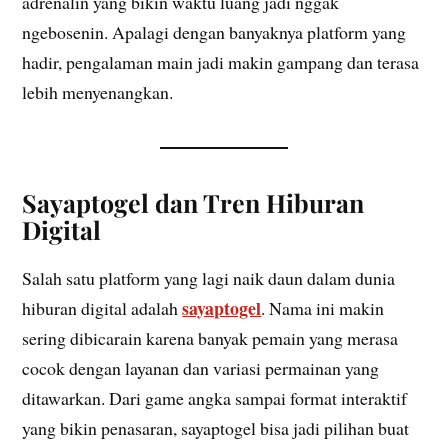
adrenalin yang bikin waktu luang jadi nggak
ngebosenin. Apalagi dengan banyaknya platform yang
hadir, pengalaman main jadi makin gampang dan terasa
lebih menyenangkan.
Sayaptogel dan Tren Hiburan
Digital
Salah satu platform yang lagi naik daun dalam dunia
sayaptogel
hiburan digital adalah
. Nama ini makin
sering dibicarain karena banyak pemain yang merasa
cocok dengan layanan dan variasi permainan yang
ditawarkan. Dari game angka sampai format interaktif
yang bikin penasaran, sayaptogel bisa jadi pilihan buat