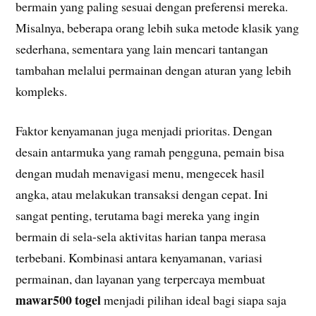
bermain yang paling sesuai dengan preferensi mereka.
Misalnya, beberapa orang lebih suka metode klasik yang
sederhana, sementara yang lain mencari tantangan
tambahan melalui permainan dengan aturan yang lebih
kompleks.
Faktor kenyamanan juga menjadi prioritas. Dengan
desain antarmuka yang ramah pengguna, pemain bisa
dengan mudah menavigasi menu, mengecek hasil
angka, atau melakukan transaksi dengan cepat. Ini
sangat penting, terutama bagi mereka yang ingin
bermain di sela-sela aktivitas harian tanpa merasa
terbebani. Kombinasi antara kenyamanan, variasi
permainan, dan layanan yang terpercaya membuat
mawar500 togel
menjadi pilihan ideal bagi siapa saja