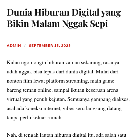
Dunia Hiburan Digital yang
Bikin Malam Nggak Sepi
ADMIN
SEPTEMBER 15, 2025
Kalau ngomongin hiburan zaman sekarang, rasanya
udah nggak bisa lepas dari dunia digital. Mulai dari
nonton film lewat platform streaming, main game
bareng teman online, sampai ikutan keseruan arena
virtual yang penuh kejutan. Semuanya gampang diakses,
asal ada koneksi internet, vibes seru langsung datang
tanpa perlu keluar rumah.
Nah, di tengah lautan hiburan digital itu, ada salah satu