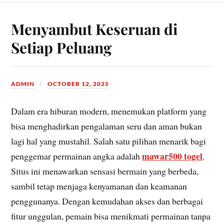
Menyambut Keseruan di
Setiap Peluang
ADMIN
OCTOBER 12, 2025
Dalam era hiburan modern, menemukan platform yang
bisa menghadirkan pengalaman seru dan aman bukan
lagi hal yang mustahil. Salah satu pilihan menarik bagi
mawar500 togel
penggemar permainan angka adalah
.
Situs ini menawarkan sensasi bermain yang berbeda,
sambil tetap menjaga kenyamanan dan keamanan
penggunanya. Dengan kemudahan akses dan berbagai
fitur unggulan, pemain bisa menikmati permainan tanpa