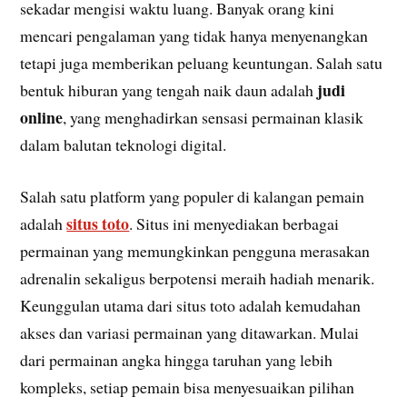
sekadar mengisi waktu luang. Banyak orang kini
mencari pengalaman yang tidak hanya menyenangkan
tetapi juga memberikan peluang keuntungan. Salah satu
judi
bentuk hiburan yang tengah naik daun adalah
online
, yang menghadirkan sensasi permainan klasik
dalam balutan teknologi digital.
Salah satu platform yang populer di kalangan pemain
situs toto
adalah
. Situs ini menyediakan berbagai
permainan yang memungkinkan pengguna merasakan
adrenalin sekaligus berpotensi meraih hadiah menarik.
Keunggulan utama dari situs toto adalah kemudahan
akses dan variasi permainan yang ditawarkan. Mulai
dari permainan angka hingga taruhan yang lebih
kompleks, setiap pemain bisa menyesuaikan pilihan