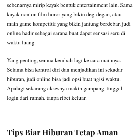
sebenarnya mirip kayak bentuk entertainment lain. Sama
kayak nonton film horor yang bikin deg-degan, atau
main game kompetitif yang bikin jantung berdebar, judi
online hadir sebagai sarana buat dapet sensasi seru di
waktu luang.
Yang penting, semua kembali lagi ke cara mainnya.
Selama bisa kontrol diri dan menjadikan ini sekadar
hiburan, judi online bisa jadi opsi buat ngisi waktu.
Apalagi sekarang aksesnya makin gampang, tinggal
login dari rumah, tanpa ribet keluar.
Tips Biar Hiburan Tetap Aman