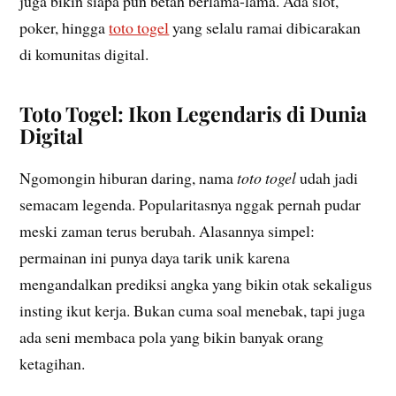
juga bikin siapa pun betah berlama-lama. Ada slot,
poker, hingga
toto togel
yang selalu ramai dibicarakan
di komunitas digital.
Toto Togel: Ikon Legendaris di Dunia
Digital
Ngomongin hiburan daring, nama
toto togel
udah jadi
semacam legenda. Popularitasnya nggak pernah pudar
meski zaman terus berubah. Alasannya simpel:
permainan ini punya daya tarik unik karena
mengandalkan prediksi angka yang bikin otak sekaligus
insting ikut kerja. Bukan cuma soal menebak, tapi juga
ada seni membaca pola yang bikin banyak orang
ketagihan.