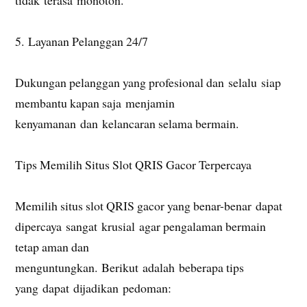
tidak terasa monoton.
5. Layanan Pelanggan 24/7
Dukungan pelanggan yang profesional dan selalu siap
membantu kapan saja menjamin
kenyamanan dan kelancaran selama bermain.
Tips Memilih Situs Slot QRIS Gacor Terpercaya
Memilih situs slot QRIS gacor yang benar-benar dapat
dipercaya sangat krusial agar pengalaman bermain
tetap aman dan
menguntungkan. Berikut adalah beberapa tips
yang dapat dijadikan pedoman: