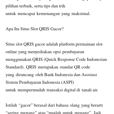
pilihan terbaik, serta tips dan trik
untuk mencapai kemenangan yang maksimal.
Apa Itu Situs Slot QRIS Gacor?
Situs slot QRIS gacor adalah platform permainan slot
online yang menyediakan opsi pembayaran
menggunakan QRIS (Quick Response Code Indonesian
Standard). QRIS merupakan standar QR code
yang dirancang oleh Bank Indonesia dan Asosiasi
Sistem Pembayaran Indonesia (ASPI)
untuk mempermudah transaksi digital di tanah air.
Istilah “gacor” berasal dari bahasa slang yang berarti
“sering menang” atau “mudah untuk menang”. Jadi,