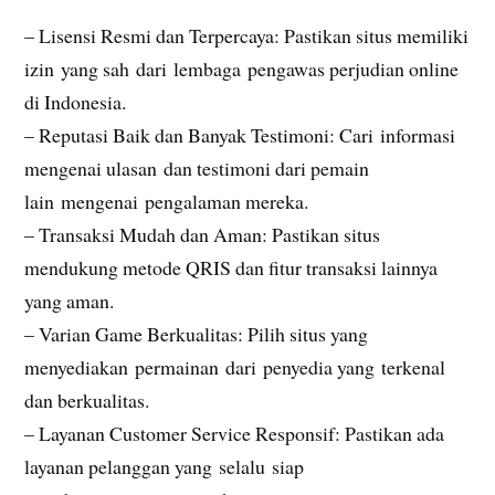
– Lisensi Resmi dan Terpercaya: Pastikan situs memiliki
izin yang sah dari lembaga pengawas perjudian online
di Indonesia.
– Reputasi Baik dan Banyak Testimoni: Cari informasi
mengenai ulasan dan testimoni dari pemain
lain mengenai pengalaman mereka.
– Transaksi Mudah dan Aman: Pastikan situs
mendukung metode QRIS dan fitur transaksi lainnya
yang aman.
– Varian Game Berkualitas: Pilih situs yang
menyediakan permainan dari penyedia yang terkenal
dan berkualitas.
– Layanan Customer Service Responsif: Pastikan ada
layanan pelanggan yang selalu siap