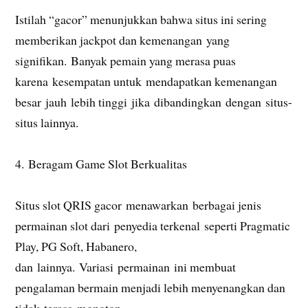
Istilah “gacor” menunjukkan bahwa situs ini sering
memberikan jackpot dan kemenangan yang
signifikan. Banyak pemain yang merasa puas
karena kesempatan untuk mendapatkan kemenangan
besar jauh lebih tinggi jika dibandingkan dengan situs-
situs lainnya.
4. Beragam Game Slot Berkualitas
Situs slot QRIS gacor menawarkan berbagai jenis
permainan slot dari penyedia terkenal seperti Pragmatic
Play, PG Soft, Habanero,
dan lainnya. Variasi permainan ini membuat
pengalaman bermain menjadi lebih menyenangkan dan