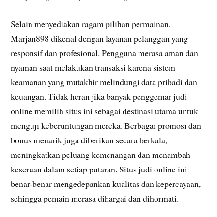
Selain menyediakan ragam pilihan permainan,
Marjan898 dikenal dengan layanan pelanggan yang
responsif dan profesional. Pengguna merasa aman dan
nyaman saat melakukan transaksi karena sistem
keamanan yang mutakhir melindungi data pribadi dan
keuangan. Tidak heran jika banyak penggemar judi
online memilih situs ini sebagai destinasi utama untuk
menguji keberuntungan mereka. Berbagai promosi dan
bonus menarik juga diberikan secara berkala,
meningkatkan peluang kemenangan dan menambah
keseruan dalam setiap putaran. Situs judi online ini
benar-benar mengedepankan kualitas dan kepercayaan,
sehingga pemain merasa dihargai dan dihormati.