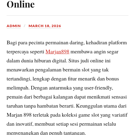
Online
ADMIN
MARCH 18, 2026
Bagi para pecinta permainan daring, kehadiran platform
terpercaya seperti
Marjan898
membawa angin segar
dalam dunia hiburan digital. Situs judi online ini
menawarkan pengalaman bermain slot yang tak
tertandingi, lengkap dengan fitur menarik dan bonus
melimpah. Dengan antarmuka yang user-friendly,
pemain dari berbagai kalangan dapat menikmati sensasi
taruhan tanpa hambatan berarti. Keunggulan utama dari
Marjan 898 terletak pada koleksi game slot yang variatif
dan inovatif, membuat setiap sesi permainan selalu
menyenangkan dan penuh tantangan.