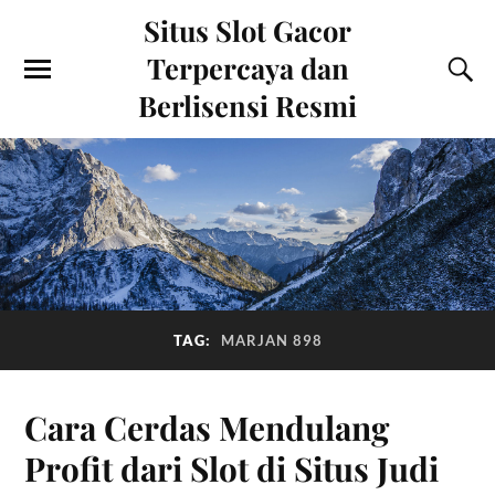
Situs Slot Gacor
Terpercaya dan
Berlisensi Resmi
TAG:
MARJAN 898
Cara Cerdas Mendulang
Profit dari Slot di Situs Judi