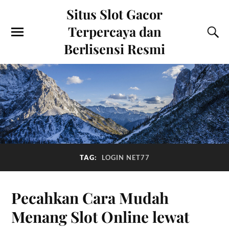
Situs Slot Gacor
Terpercaya dan
Berlisensi Resmi
TAG:
LOGIN NET77
Pecahkan Cara Mudah
Menang Slot Online lewat