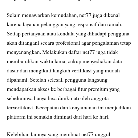
Selain menawarkan kemudahan, net77 juga dikenal
karena layanan pelanggan yang responsif dan ramah.
Setiap pertanyaan atau kendala yang dihadapi pengguna
akan ditangani secara profesional agar pengalaman tetap
menyenangkan. Melakukan daftar net77 juga tidak
membutuhkan waktu lama, cukup menyediakan data
dasar dan mengikuti langkah verifikasi yang mudah
dipahami. Setelah selesai, pengguna langsung
mendapatkan akses ke berbagai fitur premium yang
sebelumnya hanya bisa dinikmati oleh anggota
terverifikasi. Kecepatan dan kenyamanan ini menjadikan
platform ini semakin diminati dari hari ke hari.
Kelebihan lainnya yang membuat net77 unggul