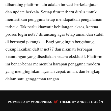
dibanding platform lain adalah inovasi berkelanjutan
dan update berkala. Setiap fitur terbaru dirilis untuk
memastikan pengguna tetap mendapatkan pengalaman
terbaik. Tak perlu khawatir kehilangan akses, karena
proses login net77 dirancang agar tetap aman dan stabil
di berbagai perangkat. Bagi yang ingin bergabung,
cukup lakukan daftar net77 dan nikmati berbagai
keuntungan yang disediakan secara eksklusif. Platform
ini benar-benar memenuhi harapan pengguna modern
yang menginginkan layanan cepat, aman, dan lengkap
dalam satu genggaman tangan.
&
POWERED BY
WORDPRESS
THEME BY
ANDERS NORÉN