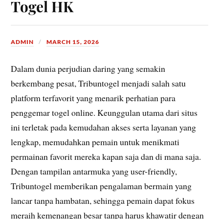
Togel HK
ADMIN
MARCH 15, 2026
Dalam dunia perjudian daring yang semakin
berkembang pesat, Tribuntogel menjadi salah satu
platform terfavorit yang menarik perhatian para
penggemar togel online. Keunggulan utama dari situs
ini terletak pada kemudahan akses serta layanan yang
lengkap, memudahkan pemain untuk menikmati
permainan favorit mereka kapan saja dan di mana saja.
Dengan tampilan antarmuka yang user-friendly,
Tribuntogel memberikan pengalaman bermain yang
lancar tanpa hambatan, sehingga pemain dapat fokus
meraih kemenangan besar tanpa harus khawatir dengan