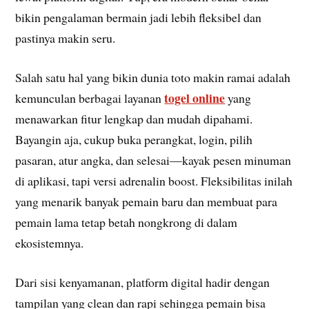
bikin pengalaman bermain jadi lebih fleksibel dan
pastinya makin seru.
Salah satu hal yang bikin dunia toto makin ramai adalah
togel online
kemunculan berbagai layanan
yang
menawarkan fitur lengkap dan mudah dipahami.
Bayangin aja, cukup buka perangkat, login, pilih
pasaran, atur angka, dan selesai—kayak pesen minuman
di aplikasi, tapi versi adrenalin boost. Fleksibilitas inilah
yang menarik banyak pemain baru dan membuat para
pemain lama tetap betah nongkrong di dalam
ekosistemnya.
Dari sisi kenyamanan, platform digital hadir dengan
tampilan yang clean dan rapi sehingga pemain bisa