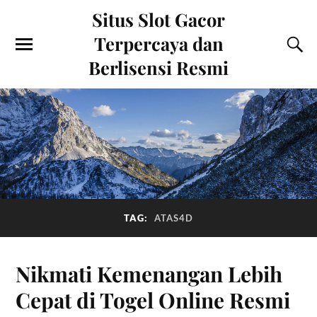
Situs Slot Gacor
Terpercaya dan
Berlisensi Resmi
TAG:
ATAS4D
Nikmati Kemenangan Lebih
Cepat di Togel Online Resmi