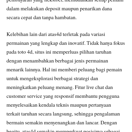
dalam melakukan deposit maupun penarikan dana
secara cepat dan tanpa hambatan.
Kelebihan lain dari atas4d terletak pada variasi
permainan yang lengkap dan inovatif. Tidak hanya fokus
pada toto 4d, situs ini memperluas pilihan taruhan
dengan menambahkan berbagai jenis permainan
menarik lainnya. Hal ini memberi peluang bagi pemain
untuk mengeksplorasi berbagai strategi dan
meningkatkan peluang menang. Fitur live chat dan
customer service yang responsif membantu pengguna
menyelesaikan kendala teknis maupun pertanyaan
terkait taruhan secara langsung, sehingga pengalaman
bermain semakin menyenangkan dan lancar. Dengan
begitu, atas4d semakin memperkuat posisinya sebagai