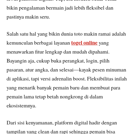
bikin pengalaman bermain jadi lebih fleksibel dan
pastinya makin seru.
Salah satu hal yang bikin dunia toto makin ramai adalah
togel online
kemunculan berbagai layanan
yang
menawarkan fitur lengkap dan mudah dipahami.
Bayangin aja, cukup buka perangkat, login, pilih
pasaran, atur angka, dan selesai—kayak pesen minuman
di aplikasi, tapi versi adrenalin boost. Fleksibilitas inilah
yang menarik banyak pemain baru dan membuat para
pemain lama tetap betah nongkrong di dalam
ekosistemnya.
Dari sisi kenyamanan, platform digital hadir dengan
tampilan yang clean dan rapi sehingga pemain bisa