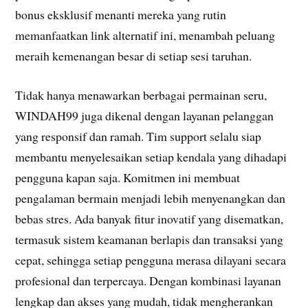
bonus eksklusif menanti mereka yang rutin
memanfaatkan link alternatif ini, menambah peluang
meraih kemenangan besar di setiap sesi taruhan.
Tidak hanya menawarkan berbagai permainan seru,
WINDAH99 juga dikenal dengan layanan pelanggan
yang responsif dan ramah. Tim support selalu siap
membantu menyelesaikan setiap kendala yang dihadapi
pengguna kapan saja. Komitmen ini membuat
pengalaman bermain menjadi lebih menyenangkan dan
bebas stres. Ada banyak fitur inovatif yang disematkan,
termasuk sistem keamanan berlapis dan transaksi yang
cepat, sehingga setiap pengguna merasa dilayani secara
profesional dan terpercaya. Dengan kombinasi layanan
lengkap dan akses yang mudah, tidak mengherankan