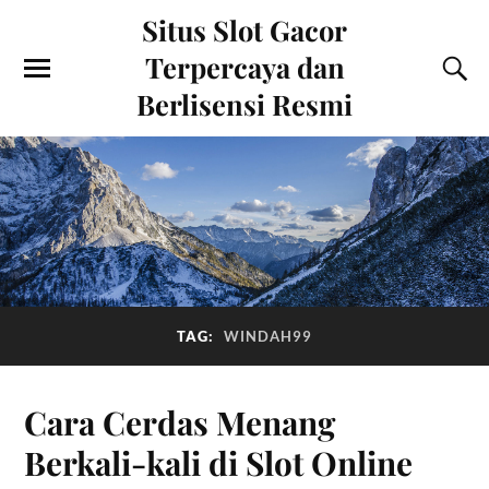
Situs Slot Gacor
Terpercaya dan
Berlisensi Resmi
TAG:
WINDAH99
Cara Cerdas Menang
Berkali-kali di Slot Online